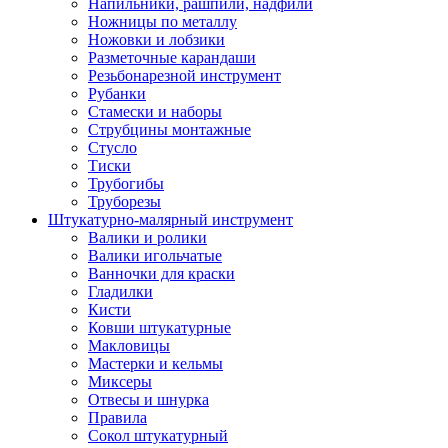
Напильники, рашпили, надфили
Ножницы по металлу
Ножовки и лобзики
Разметочные карандаши
Резьбонарезной инструмент
Рубанки
Стамески и наборы
Струбцины монтажные
Стусло
Тиски
Трубогибы
Труборезы
Штукатурно-малярный инструмент
Валики и ролики
Валики игольчатые
Ванночки для краски
Гладилки
Кисти
Ковши штукатурные
Макловицы
Мастерки и кельмы
Миксеры
Отвесы и шнурка
Правила
Сокол штукатурный