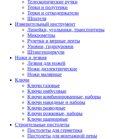
Телескопические ручки
Терки и полутерки
Терки и сеткодержатели
Шпателя
Измерительный инструмент
Линейки, угольники, транспортиры
Микрометры
Рулетки и мерные ленты
Уровни, гидроуровни
Штангенциркули
Ножи и лезвия
Лезвия для ножей
Ножи диэлектрические
Ножи малярные
Ключи
Ключи газовые
Ключи имбусовые
Ключи комбинированные, наборы
Ключи накидные и наборы
Ключи разводные
Ключи рожковые, наборы
Ключи шарнирные
Строительные пистолеты
Пистолеты для герметика
Пистолеты для монтажной пены