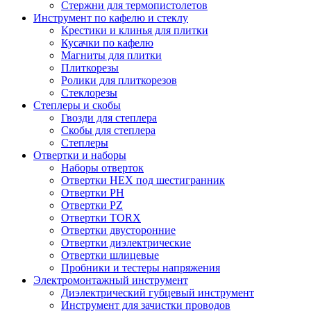
Стержни для термопистолетов
Инструмент по кафелю и стеклу
Крестики и клинья для плитки
Кусачки по кафелю
Магниты для плитки
Плиткорезы
Ролики для плиткорезов
Стеклорезы
Степлеры и скобы
Гвозди для степлера
Скобы для степлера
Степлеры
Отвертки и наборы
Наборы отверток
Отвертки HEX под шестигранник
Отвертки PH
Отвертки PZ
Отвертки TORX
Отвертки двусторонние
Отвертки диэлектрические
Отвертки шлицевые
Пробники и тестеры напряжения
Электромонтажный инструмент
Диэлектрический губцевый инструмент
Инструмент для зачистки проводов