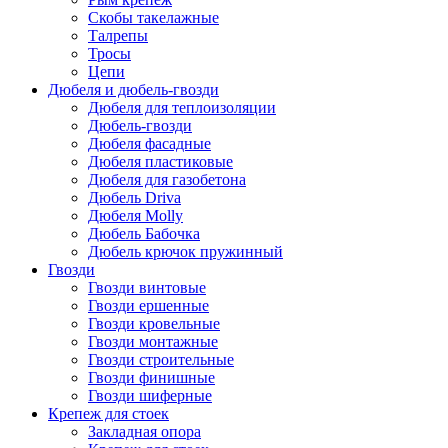
Скобы такелажные
Талрепы
Тросы
Цепи
Дюбеля и дюбель-гвозди
Дюбеля для теплоизоляции
Дюбель-гвозди
Дюбеля фасадные
Дюбеля пластиковые
Дюбеля для газобетона
Дюбель Driva
Дюбеля Molly
Дюбель Бабочка
Дюбель крючок пружинный
Гвозди
Гвозди винтовые
Гвозди ершенные
Гвозди кровельные
Гвозди монтажные
Гвозди строительные
Гвозди финишные
Гвозди шиферные
Крепеж для стоек
Закладная опора