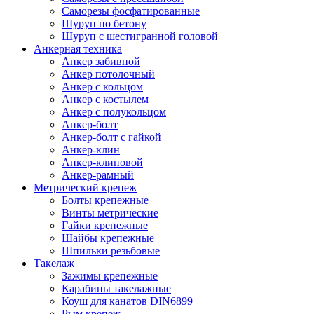
Саморезы фосфатированные
Шуруп по бетону
Шуруп с шестигранной головой
Анкерная техника
Анкер забивной
Анкер потолочный
Анкер с кольцом
Анкер с костылем
Анкер с полукольцом
Анкер-болт
Анкер-болт с гайкой
Анкер-клин
Анкер-клиновой
Анкер-рамный
Метрический крепеж
Болты крепежные
Винты метрические
Гайки крепежные
Шайбы крепежные
Шпильки резьбовые
Такелаж
Зажимы крепежные
Карабины такелажные
Коуш для канатов DIN6899
Рым крепеж