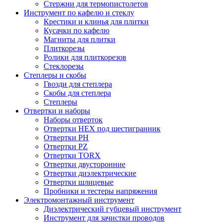
Стержни для термопистолетов
Инструмент по кафелю и стеклу
Крестики и клинья для плитки
Кусачки по кафелю
Магниты для плитки
Плиткорезы
Ролики для плиткорезов
Стеклорезы
Степлеры и скобы
Гвозди для степлера
Скобы для степлера
Степлеры
Отвертки и наборы
Наборы отверток
Отвертки HEX под шестигранник
Отвертки PH
Отвертки PZ
Отвертки TORX
Отвертки двусторонние
Отвертки диэлектрические
Отвертки шлицевые
Пробники и тестеры напряжения
Электромонтажный инструмент
Диэлектрический губцевый инструмент
Инструмент для зачистки проводов