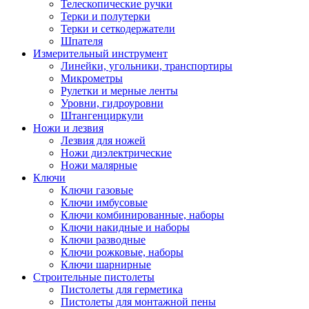
Телескопические ручки
Терки и полутерки
Терки и сеткодержатели
Шпателя
Измерительный инструмент
Линейки, угольники, транспортиры
Микрометры
Рулетки и мерные ленты
Уровни, гидроуровни
Штангенциркули
Ножи и лезвия
Лезвия для ножей
Ножи диэлектрические
Ножи малярные
Ключи
Ключи газовые
Ключи имбусовые
Ключи комбинированные, наборы
Ключи накидные и наборы
Ключи разводные
Ключи рожковые, наборы
Ключи шарнирные
Строительные пистолеты
Пистолеты для герметика
Пистолеты для монтажной пены