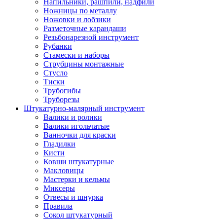
Напильники, рашпили, надфили
Ножницы по металлу
Ножовки и лобзики
Разметочные карандаши
Резьбонарезной инструмент
Рубанки
Стамески и наборы
Струбцины монтажные
Стусло
Тиски
Трубогибы
Труборезы
Штукатурно-малярный инструмент
Валики и ролики
Валики игольчатые
Ванночки для краски
Гладилки
Кисти
Ковши штукатурные
Макловицы
Мастерки и кельмы
Миксеры
Отвесы и шнурка
Правила
Сокол штукатурный