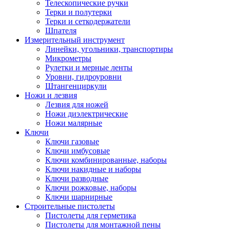
Телескопические ручки
Терки и полутерки
Терки и сеткодержатели
Шпателя
Измерительный инструмент
Линейки, угольники, транспортиры
Микрометры
Рулетки и мерные ленты
Уровни, гидроуровни
Штангенциркули
Ножи и лезвия
Лезвия для ножей
Ножи диэлектрические
Ножи малярные
Ключи
Ключи газовые
Ключи имбусовые
Ключи комбинированные, наборы
Ключи накидные и наборы
Ключи разводные
Ключи рожковые, наборы
Ключи шарнирные
Строительные пистолеты
Пистолеты для герметика
Пистолеты для монтажной пены