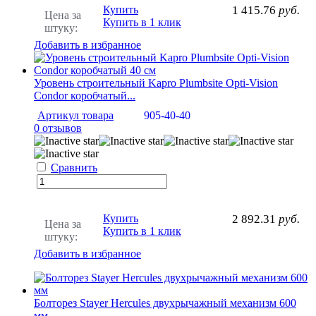
Купить
1 415.76
руб.
Цена за
Купить в 1 клик
штуку:
Добавить в избранное
Уровень строительный Kapro Plumbsite Opti-Vision
Condor коробчатый...
Артикул товара
905-40-40
0 отзывов
Сравнить
Купить
2 892.31
руб.
Цена за
Купить в 1 клик
штуку:
Добавить в избранное
Болторез Stayer Hercules двухрычажный механизм 600
мм