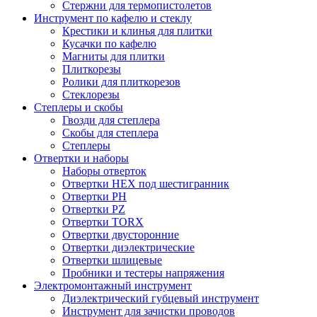
Стержни для термопистолетов
Инструмент по кафелю и стеклу
Крестики и клинья для плитки
Кусачки по кафелю
Магниты для плитки
Плиткорезы
Ролики для плиткорезов
Стеклорезы
Степлеры и скобы
Гвозди для степлера
Скобы для степлера
Степлеры
Отвертки и наборы
Наборы отверток
Отвертки HEX под шестигранник
Отвертки PH
Отвертки PZ
Отвертки TORX
Отвертки двусторонние
Отвертки диэлектрические
Отвертки шлицевые
Пробники и тестеры напряжения
Электромонтажный инструмент
Диэлектрический губцевый инструмент
Инструмент для зачистки проводов