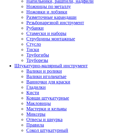
Напильники, рашпили, надфили
Ножницы по металлу
Ножовки и лобзики
Разметочные карандаши
Резьбонарезной инструмент
Рубанки
Стамески и наборы
Струбцины монтажные
Стусло
Тиски
Трубогибы
Труборезы
Штукатурно-малярный инструмент
Валики и ролики
Валики игольчатые
Ванночки для краски
Гладилки
Кисти
Ковши штукатурные
Макловицы
Мастерки и кельмы
Миксеры
Отвесы и шнурка
Правила
Сокол штукатурный