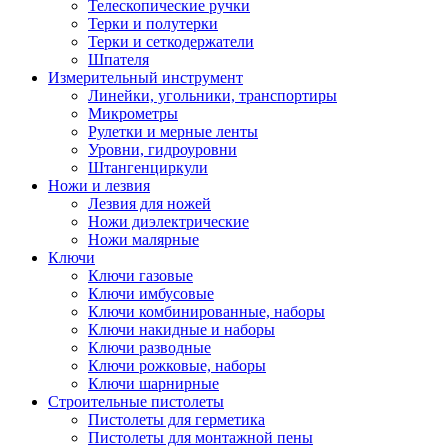
Телескопические ручки
Терки и полутерки
Терки и сеткодержатели
Шпателя
Измерительный инструмент
Линейки, угольники, транспортиры
Микрометры
Рулетки и мерные ленты
Уровни, гидроуровни
Штангенциркули
Ножи и лезвия
Лезвия для ножей
Ножи диэлектрические
Ножи малярные
Ключи
Ключи газовые
Ключи имбусовые
Ключи комбинированные, наборы
Ключи накидные и наборы
Ключи разводные
Ключи рожковые, наборы
Ключи шарнирные
Строительные пистолеты
Пистолеты для герметика
Пистолеты для монтажной пены