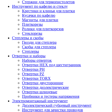
Стержни для термопистолетов
Инструмент по кафелю и стеклу
Крестики и клинья для плитки
Кусачки по кафелю
Магниты для плитки
Плиткорезы
Ролики для плиткорезов
Стеклорезы
Степлеры и скобы
Гвозди для степлера
Скобы для степлера
Степлеры
Отвертки и наборы
Наборы отверток
Отвертки HEX под шестигранник
Отвертки PH
Отвертки PZ
Отвертки TORX
Отвертки двусторонние
Отвертки диэлектрические
Отвертки шлицевые
Пробники и тестеры напряжения
Электромонтажный инструмент
Диэлектрический губцевый инструмент
Инструмент для зачистки проводов