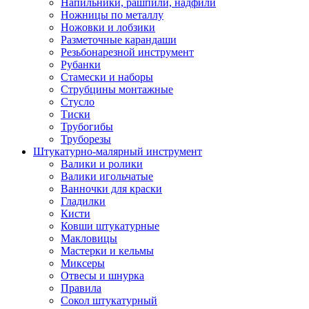
Напильники, рашпили, надфили
Ножницы по металлу
Ножовки и лобзики
Разметочные карандаши
Резьбонарезной инструмент
Рубанки
Стамески и наборы
Струбцины монтажные
Стусло
Тиски
Трубогибы
Труборезы
Штукатурно-малярный инструмент
Валики и ролики
Валики игольчатые
Ванночки для краски
Гладилки
Кисти
Ковши штукатурные
Макловицы
Мастерки и кельмы
Миксеры
Отвесы и шнурка
Правила
Сокол штукатурный