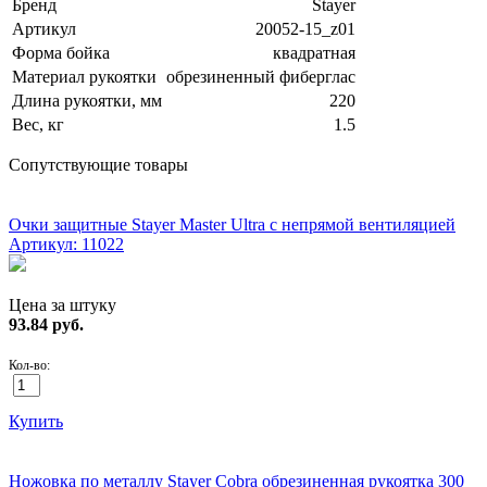
Бренд
Stayer
Артикул
20052-15_z01
Форма бойка
квадратная
Материал рукоятки
обрезиненный фиберглас
Длина рукоятки, мм
220
Вес, кг
1.5
Сопутствующие товары
ХИТ!
Очки защитные Stayer Master Ultra с непрямой вентиляцией
Артикул: 11022
Цена за штуку
93.84
руб.
Кол-во:
Купить
ХИТ!
Ножовка по металлу Stayer Cobra обрезиненная рукоятка 300