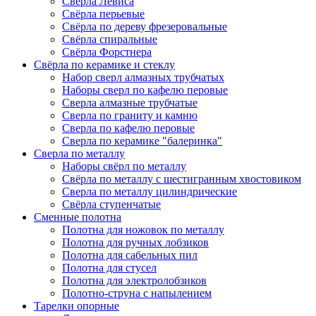
Сверла Левиса
Свёрла перьевые
Свёрла по дереву фрезеровальные
Свёрла спиральные
Свёрла Форстнера
Свёрла по керамике и стеклу
Набор сверл алмазных трубчатых
Наборы сверл по кафелю перовые
Сверла алмазные трубчатые
Сверла по граниту и камню
Сверла по кафелю перовые
Сверла по керамике "балеринка"
Сверла по металлу
Наборы свёрл по металлу
Свёрла по металлу с шестигранным хвостовиком
Сверла по металлу цилиндрические
Свёрла ступенчатые
Сменные полотна
Полотна для ножовок по металлу
Полотна для ручных лобзиков
Полотна для сабельных пил
Полотна для стусел
Полотна для электролобзиков
Полотно-струна с напылением
Тарелки опорные