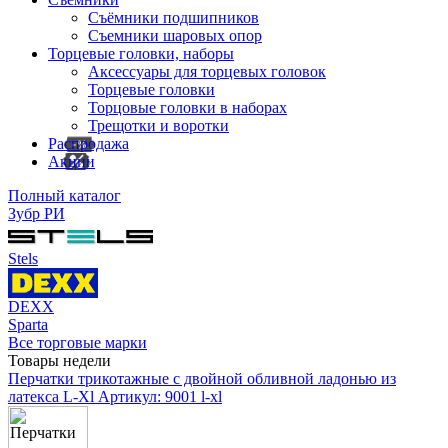
Съёмники подшипников
Съемники шаровых опор
Торцевые головки, наборы
Аксессуары для торцевых головок
Торцевые головки
Торцовые головки в наборах
Трещотки и воротки
Распродажа
Акции
Полный каталог
Зубр РИ
Stels
DEXX
Sparta
Все торговые марки
Товары недели
Перчатки трикотажные с двойной обливной ладонью из
латекса L-Xl
Артикул: 9001 l-xl