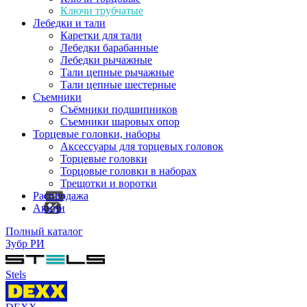
Ключи трубчатые
Лебедки и тали
Каретки для тали
Лебедки барабанные
Лебедки рычажные
Тали цепные рычажные
Тали цепные шестерные
Съемники
Съёмники подшипников
Съемники шаровых опор
Торцевые головки, наборы
Аксессуары для торцевых головок
Торцевые головки
Торцовые головки в наборах
Трещотки и воротки
Распродажа
Акции
Полный каталог
Зубр РИ
Stels