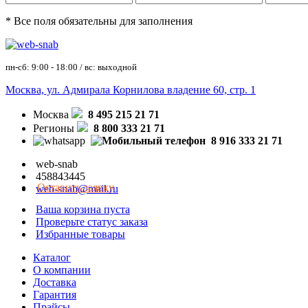
* Все поля обязательны для заполнения
пн-сб: 9:00 - 18:00 / вс: выходной
Москва, ул. Адмирала Корнилова владение 60, стр. 1
Москва
8 495 215 21 71
Регионы
8 800 333 21 71
8 916 333 21 71
web-snab
458843445
Оставить заявку
web-snab@mail.ru
Ваша корзина пуста
Проверьте статус заказа
Избранные товары
Каталог
О компании
Доставка
Гарантия
Прайсы