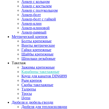
Анкер с кольцом
Анкер с костылем
Анкер с полукольцом
Анкер-болт
Анкер-болт с гайкой
Анкер-клин
Анкер-клиновой
Анкер-рамный
Метрический крепеж
Болты крепежные
Винты метрические
Гайки крепежные
Шайбы крепежные
Шпильки резьбовые
Такелаж
Зажимы крепежные
Карабины такелажные
Коуш для канатов DIN6899
Рым крепеж
Скобы такелажные
Талрепы
Тросы
Цепи
Дюбеля и дюбель-гвозди
Дюбеля для теплоизоляции