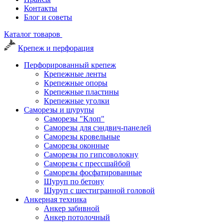
Контакты
Блог и советы
Каталог товаров
Крепеж и перфорация
Перфорированный крепеж
Крепежные ленты
Крепежные опоры
Крепежные пластины
Крепежные уголки
Саморезы и шурупы
Саморезы "Клоп"
Саморезы для сэндвич-панелей
Саморезы кровельные
Саморезы оконные
Саморезы по гипсоволокну
Саморезы с прессшайбой
Саморезы фосфатированные
Шуруп по бетону
Шуруп с шестигранной головой
Анкерная техника
Анкер забивной
Анкер потолочный