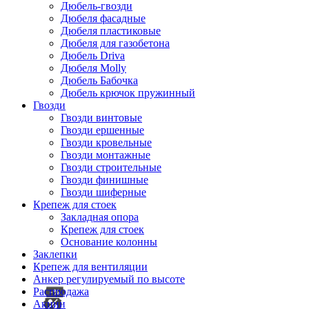
Дюбель-гвозди
Дюбеля фасадные
Дюбеля пластиковые
Дюбеля для газобетона
Дюбель Driva
Дюбеля Molly
Дюбель Бабочка
Дюбель крючок пружинный
Гвозди
Гвозди винтовые
Гвозди ершенные
Гвозди кровельные
Гвозди монтажные
Гвозди строительные
Гвозди финишные
Гвозди шиферные
Крепеж для стоек
Закладная опора
Крепеж для стоек
Основание колонны
Заклепки
Крепеж для вентиляции
Анкер регулируемый по высоте
Распродажа
Акции