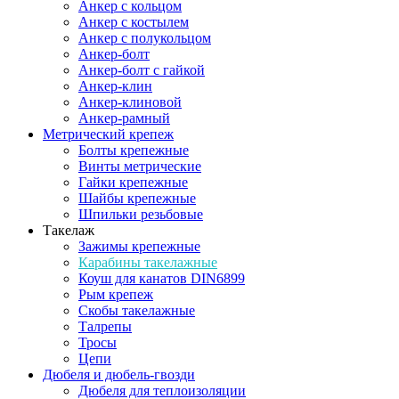
Анкер с кольцом
Анкер с костылем
Анкер с полукольцом
Анкер-болт
Анкер-болт с гайкой
Анкер-клин
Анкер-клиновой
Анкер-рамный
Метрический крепеж
Болты крепежные
Винты метрические
Гайки крепежные
Шайбы крепежные
Шпильки резьбовые
Такелаж
Зажимы крепежные
Карабины такелажные
Коуш для канатов DIN6899
Рым крепеж
Скобы такелажные
Талрепы
Тросы
Цепи
Дюбеля и дюбель-гвозди
Дюбеля для теплоизоляции