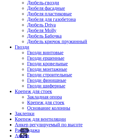
Дюбель-гвозди
Дюбеля фасадные
Дюбеля пластиковые
Дюбеля для газобетона
Дюбель Driva
Дюбеля Molly
Дюбель Бабочка
Дюбель крючок пружинный
Гвозди
Гвозди винтовые
Гвозди ершенные
Гвозди кровельные
Гвозди монтажные
Гвозди строительные
Гвозди финишные
Гвозди шиферные
Крепеж для стоек
Закладная опора
Крепеж для стоек
Основание колонны
Заклепки
Крепеж для вентиляции
Анкер регулируемый по высоте
Распродажа
Акции