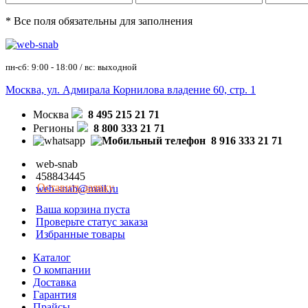
* Все поля обязательны для заполнения
пн-сб: 9:00 - 18:00 / вс: выходной
Москва, ул. Адмирала Корнилова владение 60, стр. 1
Москва
8 495 215 21 71
Регионы
8 800 333 21 71
8 916 333 21 71
web-snab
458843445
Оставить заявку
web-snab@mail.ru
Ваша корзина пуста
Проверьте статус заказа
Избранные товары
Каталог
О компании
Доставка
Гарантия
Прайсы