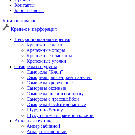
Контакты
Блог и советы
Каталог товаров
Крепеж и перфорация
Перфорированный крепеж
Крепежные ленты
Крепежные опоры
Крепежные пластины
Крепежные уголки
Саморезы и шурупы
Саморезы "Клоп"
Саморезы для сэндвич-панелей
Саморезы кровельные
Саморезы оконные
Саморезы по гипсоволокну
Саморезы с прессшайбой
Саморезы фосфатированные
Шуруп по бетону
Шуруп с шестигранной головой
Анкерная техника
Анкер забивной
Анкер потолочный