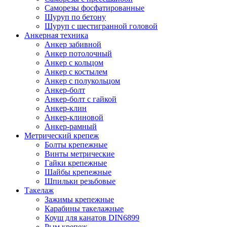
Саморезы фосфатированные
Шуруп по бетону
Шуруп с шестигранной головой
Анкерная техника
Анкер забивной
Анкер потолочный
Анкер с кольцом
Анкер с костылем
Анкер с полукольцом
Анкер-болт
Анкер-болт с гайкой
Анкер-клин
Анкер-клиновой
Анкер-рамный
Метрический крепеж
Болты крепежные
Винты метрические
Гайки крепежные
Шайбы крепежные
Шпильки резьбовые
Такелаж
Зажимы крепежные
Карабины такелажные
Коуш для канатов DIN6899
Рым крепеж