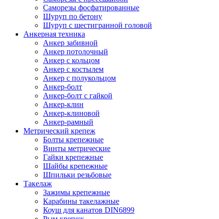
Саморезы фосфатированные
Шуруп по бетону
Шуруп с шестигранной головой
Анкерная техника
Анкер забивной
Анкер потолочный
Анкер с кольцом
Анкер с костылем
Анкер с полукольцом
Анкер-болт
Анкер-болт с гайкой
Анкер-клин
Анкер-клиновой
Анкер-рамный
Метрический крепеж
Болты крепежные
Винты метрические
Гайки крепежные
Шайбы крепежные
Шпильки резьбовые
Такелаж
Зажимы крепежные
Карабины такелажные
Коуш для канатов DIN6899
Рым крепеж