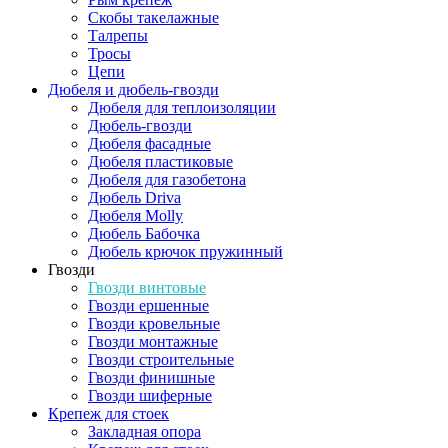
Скобы такелажные
Талрепы
Тросы
Цепи
Дюбеля и дюбель-гвозди
Дюбеля для теплоизоляции
Дюбель-гвозди
Дюбеля фасадные
Дюбеля пластиковые
Дюбеля для газобетона
Дюбель Driva
Дюбеля Molly
Дюбель Бабочка
Дюбель крючок пружинный
Гвозди
Гвозди винтовые
Гвозди ершенные
Гвозди кровельные
Гвозди монтажные
Гвозди строительные
Гвозди финишные
Гвозди шиферные
Крепеж для стоек
Закладная опора