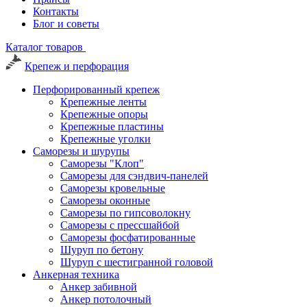
Контакты
Блог и советы
Каталог товаров
Крепеж и перфорация
Перфорированный крепеж
Крепежные ленты
Крепежные опоры
Крепежные пластины
Крепежные уголки
Саморезы и шурупы
Саморезы "Клоп"
Саморезы для сэндвич-панелей
Саморезы кровельные
Саморезы оконные
Саморезы по гипсоволокну
Саморезы с прессшайбой
Саморезы фосфатированные
Шуруп по бетону
Шуруп с шестигранной головой
Анкерная техника
Анкер забивной
Анкер потолочный