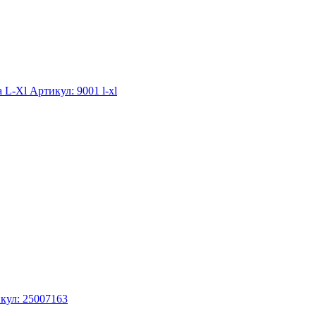
а L-Xl
Артикул: 9001 l-xl
кул: 25007163