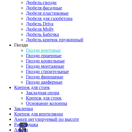
Дюбель-гвозди
Дюбеля фасадные
Дюбеля пластиковые
Дюбеля для газобетона
Дюбель Driva
Дюбеля Molly
Дюбель Бабочка
Дюбель крючок пружинный
Гвозди
Гвозди винтовые
Гвозди ершенные
Гвозди кровельные
Гвозди монтажные
Гвозди строительные
Гвозди финишные
Гвозди шиферные
Крепеж для стоек
Закладная опора
Крепеж для стоек
Основание колонны
Заклепки
Крепеж для вентиляции
Анкер регулируемый по высоте
Распродажа
Акции