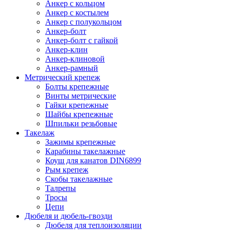
Анкер с кольцом
Анкер с костылем
Анкер с полукольцом
Анкер-болт
Анкер-болт с гайкой
Анкер-клин
Анкер-клиновой
Анкер-рамный
Метрический крепеж
Болты крепежные
Винты метрические
Гайки крепежные
Шайбы крепежные
Шпильки резьбовые
Такелаж
Зажимы крепежные
Карабины такелажные
Коуш для канатов DIN6899
Рым крепеж
Скобы такелажные
Талрепы
Тросы
Цепи
Дюбеля и дюбель-гвозди
Дюбеля для теплоизоляции