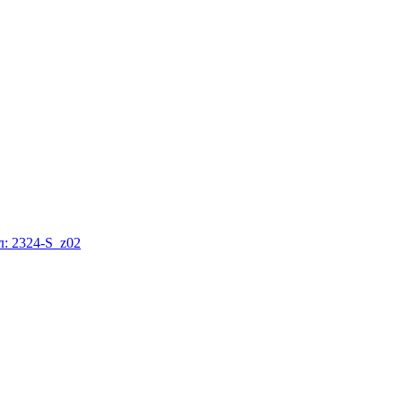
: 2324-S_z02