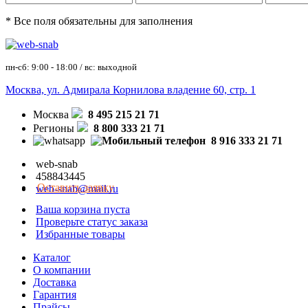
* Все поля обязательны для заполнения
пн-сб: 9:00 - 18:00 / вс: выходной
Москва, ул. Адмирала Корнилова владение 60, стр. 1
Москва
8 495 215 21 71
Регионы
8 800 333 21 71
8 916 333 21 71
web-snab
458843445
Оставить заявку
web-snab@mail.ru
Ваша корзина пуста
Проверьте статус заказа
Избранные товары
Каталог
О компании
Доставка
Гарантия
Прайсы