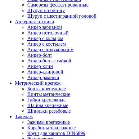
Саморезы фосфатированные
Шуруп по бетону
Шуруп с шестигранной головой
Анкерная техника
Анкер забивной
Анкер потолочный
Анкер с кольцом
Анкер с костылем
Анкер с полукольцом
Анкер-болт
Анкер-болт с гайкой
Анкер-клин
Анкер-клиновой
Анкер-рамный
Метрический крепеж
Болты крепежные
Винты метрические
Гайки крепежные
Шайбы крепежные
Шпильки резьбовые
Такелаж
Зажимы крепежные
Карабины такелажные
Коуш для канатов DIN6899
Рым крепеж