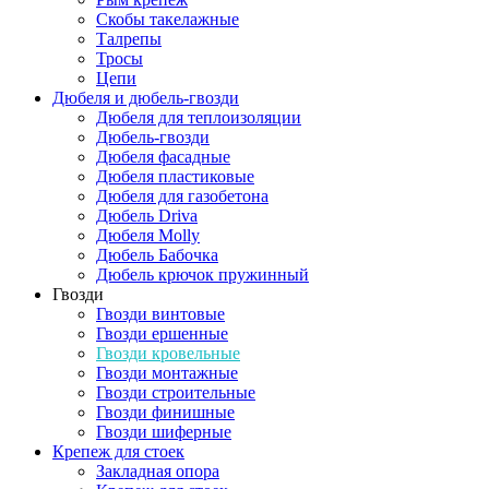
Скобы такелажные
Талрепы
Тросы
Цепи
Дюбеля и дюбель-гвозди
Дюбеля для теплоизоляции
Дюбель-гвозди
Дюбеля фасадные
Дюбеля пластиковые
Дюбеля для газобетона
Дюбель Driva
Дюбеля Molly
Дюбель Бабочка
Дюбель крючок пружинный
Гвозди
Гвозди винтовые
Гвозди ершенные
Гвозди кровельные
Гвозди монтажные
Гвозди строительные
Гвозди финишные
Гвозди шиферные
Крепеж для стоек
Закладная опора