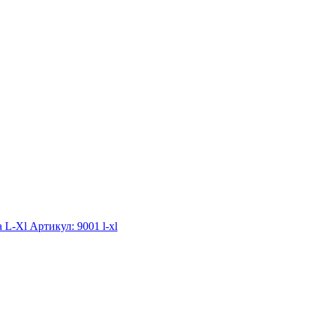
а L-Xl
Артикул: 9001 l-xl