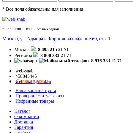
* Все поля обязательны для заполнения
пн-сб: 9:00 - 18:00 / вс: выходной
Москва, ул. Адмирала Корнилова владение 60, стр. 1
Москва
8 495 215 21 71
Регионы
8 800 333 21 71
8 916 333 21 71
web-snab
458843445
Оставить заявку
web-snab@mail.ru
Ваша корзина пуста
Проверьте статус заказа
Избранные товары
Каталог
О компании
Доставка
Гарантия
Прайсы