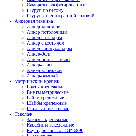
Саморезы фосфатированные
Шуруп по бетону
Шуруп с шестигранной головой
Анкерная техника
Анкер забивной
Анкер потолочный
Анкер с кольцом
Анкер с костылем
Анкер с полукольцом
Анкер-болт
Анкер-болт с гайкой
Анкер-клин
Анкер-клиновой
Анкер-рамный
Метрический крепеж
Болты крепежные
Винты метрические
Гайки крепежные
Шайбы крепежные
Шпильки резьбовые
Такелаж
Зажимы крепежные
Карабины такелажные
Коуш для канатов DIN6899
Рым крепеж