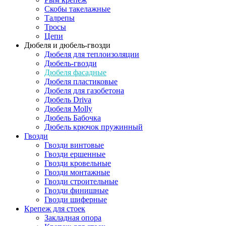
Скобы такелажные
Талрепы
Тросы
Цепи
Дюбеля и дюбель-гвозди
Дюбеля для теплоизоляции
Дюбель-гвозди
Дюбеля фасадные
Дюбеля пластиковые
Дюбеля для газобетона
Дюбель Driva
Дюбеля Molly
Дюбель Бабочка
Дюбель крючок пружинный
Гвозди
Гвозди винтовые
Гвозди ершенные
Гвозди кровельные
Гвозди монтажные
Гвозди строительные
Гвозди финишные
Гвозди шиферные
Крепеж для стоек
Закладная опора