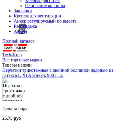
Крепеж для стоек
Основание колонны
Заклепки
Крепеж для вентиляции
Анкер регулируемый по высоте
Распродажа
Акции
Полный каталог
Tech-Krep
Все торговые марки
Товары недели
Перчатки трикотажные с двойной обливной ладонью из
латекса L-Xl
Артикул: 9001 l-xl
Цена за пару
25.75 руб