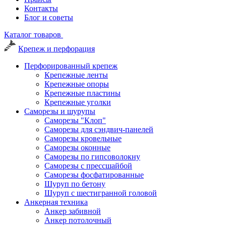
Контакты
Блог и советы
Каталог товаров
Крепеж и перфорация
Перфорированный крепеж
Крепежные ленты
Крепежные опоры
Крепежные пластины
Крепежные уголки
Саморезы и шурупы
Саморезы "Клоп"
Саморезы для сэндвич-панелей
Саморезы кровельные
Саморезы оконные
Саморезы по гипсоволокну
Саморезы с прессшайбой
Саморезы фосфатированные
Шуруп по бетону
Шуруп с шестигранной головой
Анкерная техника
Анкер забивной
Анкер потолочный