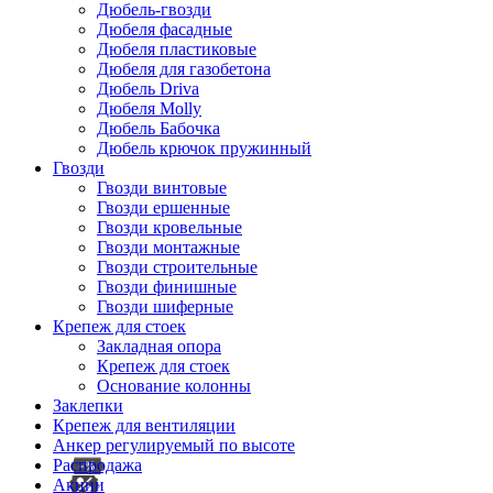
Дюбель-гвозди
Дюбеля фасадные
Дюбеля пластиковые
Дюбеля для газобетона
Дюбель Driva
Дюбеля Molly
Дюбель Бабочка
Дюбель крючок пружинный
Гвозди
Гвозди винтовые
Гвозди ершенные
Гвозди кровельные
Гвозди монтажные
Гвозди строительные
Гвозди финишные
Гвозди шиферные
Крепеж для стоек
Закладная опора
Крепеж для стоек
Основание колонны
Заклепки
Крепеж для вентиляции
Анкер регулируемый по высоте
Распродажа
Акции