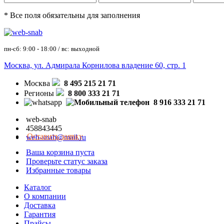
* Все поля обязательны для заполнения
пн-сб: 9:00 - 18:00 / вс: выходной
Москва, ул. Адмирала Корнилова владение 60, стр. 1
Москва
8 495 215 21 71
Регионы
8 800 333 21 71
8 916 333 21 71
web-snab
458843445
Оставить заявку
web-snab@mail.ru
Ваша корзина пуста
Проверьте статус заказа
Избранные товары
Каталог
О компании
Доставка
Гарантия
Прайсы