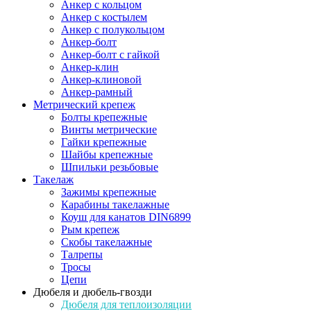
Анкер с кольцом
Анкер с костылем
Анкер с полукольцом
Анкер-болт
Анкер-болт с гайкой
Анкер-клин
Анкер-клиновой
Анкер-рамный
Метрический крепеж
Болты крепежные
Винты метрические
Гайки крепежные
Шайбы крепежные
Шпильки резьбовые
Такелаж
Зажимы крепежные
Карабины такелажные
Коуш для канатов DIN6899
Рым крепеж
Скобы такелажные
Талрепы
Тросы
Цепи
Дюбеля и дюбель-гвозди
Дюбеля для теплоизоляции