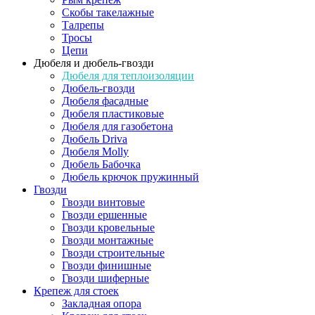
Скобы такелажные
Талрепы
Тросы
Цепи
Дюбеля и дюбель-гвозди
Дюбеля для теплоизоляции
Дюбель-гвозди
Дюбеля фасадные
Дюбеля пластиковые
Дюбеля для газобетона
Дюбель Driva
Дюбеля Molly
Дюбель Бабочка
Дюбель крючок пружинный
Гвозди
Гвозди винтовые
Гвозди ершенные
Гвозди кровельные
Гвозди монтажные
Гвозди строительные
Гвозди финишные
Гвозди шиферные
Крепеж для стоек
Закладная опора