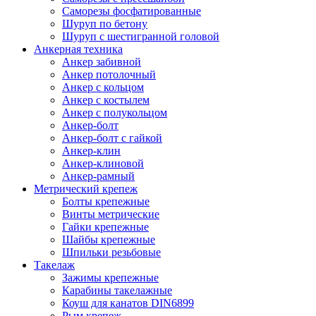
Саморезы фосфатированные
Шуруп по бетону
Шуруп с шестигранной головой
Анкерная техника
Анкер забивной
Анкер потолочный
Анкер с кольцом
Анкер с костылем
Анкер с полукольцом
Анкер-болт
Анкер-болт с гайкой
Анкер-клин
Анкер-клиновой
Анкер-рамный
Метрический крепеж
Болты крепежные
Винты метрические
Гайки крепежные
Шайбы крепежные
Шпильки резьбовые
Такелаж
Зажимы крепежные
Карабины такелажные
Коуш для канатов DIN6899
Рым крепеж