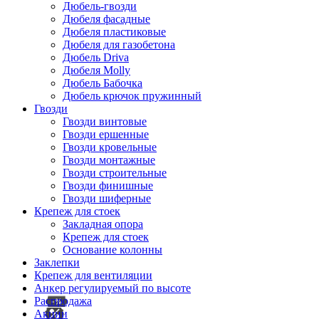
Дюбель-гвозди
Дюбеля фасадные
Дюбеля пластиковые
Дюбеля для газобетона
Дюбель Driva
Дюбеля Molly
Дюбель Бабочка
Дюбель крючок пружинный
Гвозди
Гвозди винтовые
Гвозди ершенные
Гвозди кровельные
Гвозди монтажные
Гвозди строительные
Гвозди финишные
Гвозди шиферные
Крепеж для стоек
Закладная опора
Крепеж для стоек
Основание колонны
Заклепки
Крепеж для вентиляции
Анкер регулируемый по высоте
Распродажа
Акции