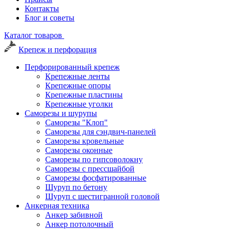
Контакты
Блог и советы
Каталог товаров
Крепеж и перфорация
Перфорированный крепеж
Крепежные ленты
Крепежные опоры
Крепежные пластины
Крепежные уголки
Саморезы и шурупы
Саморезы "Клоп"
Саморезы для сэндвич-панелей
Саморезы кровельные
Саморезы оконные
Саморезы по гипсоволокну
Саморезы с прессшайбой
Саморезы фосфатированные
Шуруп по бетону
Шуруп с шестигранной головой
Анкерная техника
Анкер забивной
Анкер потолочный