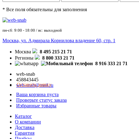
* Все поля обязательны для заполнения
пн-сб: 9:00 - 18:00 / вс: выходной
Москва, ул. Адмирала Корнилова владение 60, стр. 1
Москва
8 495 215 21 71
Регионы
8 800 333 21 71
8 916 333 21 71
web-snab
458843445
Оставить заявку
web-snab@mail.ru
Ваша корзина пуста
Проверьте статус заказа
Избранные товары
Каталог
О компании
Доставка
Гарантия
Прайсы