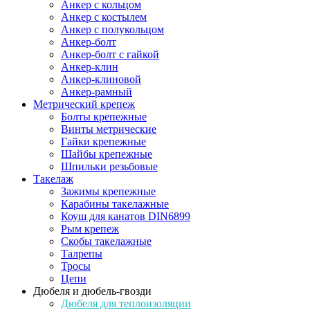
Анкер с кольцом
Анкер с костылем
Анкер с полукольцом
Анкер-болт
Анкер-болт с гайкой
Анкер-клин
Анкер-клиновой
Анкер-рамный
Метрический крепеж
Болты крепежные
Винты метрические
Гайки крепежные
Шайбы крепежные
Шпильки резьбовые
Такелаж
Зажимы крепежные
Карабины такелажные
Коуш для канатов DIN6899
Рым крепеж
Скобы такелажные
Талрепы
Тросы
Цепи
Дюбеля и дюбель-гвозди
Дюбеля для теплоизоляции