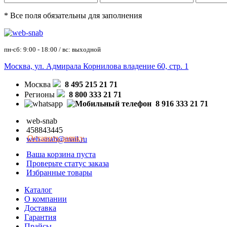
* Все поля обязательны для заполнения
пн-сб: 9:00 - 18:00 / вс: выходной
Москва, ул. Адмирала Корнилова владение 60, стр. 1
Москва
8 495 215 21 71
Регионы
8 800 333 21 71
8 916 333 21 71
web-snab
458843445
Оставить заявку
web-snab@mail.ru
Ваша корзина пуста
Проверьте статус заказа
Избранные товары
Каталог
О компании
Доставка
Гарантия
Прайсы