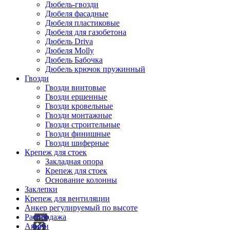
Дюбель-гвозди
Дюбеля фасадные
Дюбеля пластиковые
Дюбеля для газобетона
Дюбель Driva
Дюбеля Molly
Дюбель Бабочка
Дюбель крючок пружинный
Гвозди
Гвозди винтовые
Гвозди ершенные
Гвозди кровельные
Гвозди монтажные
Гвозди строительные
Гвозди финишные
Гвозди шиферные
Крепеж для стоек
Закладная опора
Крепеж для стоек
Основание колонны
Заклепки
Крепеж для вентиляции
Анкер регулируемый по высоте
Распродажа
Акции