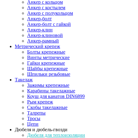
Анкер с кольцом
Анкер с костылем
Анкер с полукольцом
Анкер-болт
Анкер-болт с гайкой
Анкер-клин
Анкер-клиновой
Анкер-рамный
Метрический крепеж
Болты крепежные
Винты метрические
Гайки крепежные
Шайбы крепежные
Шпильки резьбовые
Такелаж
Зажимы крепежные
Карабины такелажные
Коуш для канатов DIN6899
Рым крепеж
Скобы такелажные
Талрепы
Тросы
Цепи
Дюбеля и дюбель-гвозди
Дюбеля для теплоизоляции