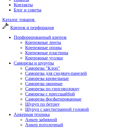
Контакты
Блог и советы
Каталог товаров
Крепеж и перфорация
Перфорированный крепеж
Крепежные ленты
Крепежные опоры
Крепежные пластины
Крепежные уголки
Саморезы и шурупы
Саморезы "Клоп"
Саморезы для сэндвич-панелей
Саморезы кровельные
Саморезы оконные
Саморезы по гипсоволокну
Саморезы с прессшайбой
Саморезы фосфатированные
Шуруп по бетону
Шуруп с шестигранной головой
Анкерная техника
Анкер забивной
Анкер потолочный