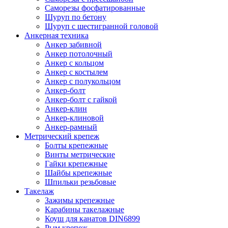
Саморезы фосфатированные
Шуруп по бетону
Шуруп с шестигранной головой
Анкерная техника
Анкер забивной
Анкер потолочный
Анкер с кольцом
Анкер с костылем
Анкер с полукольцом
Анкер-болт
Анкер-болт с гайкой
Анкер-клин
Анкер-клиновой
Анкер-рамный
Метрический крепеж
Болты крепежные
Винты метрические
Гайки крепежные
Шайбы крепежные
Шпильки резьбовые
Такелаж
Зажимы крепежные
Карабины такелажные
Коуш для канатов DIN6899
Рым крепеж