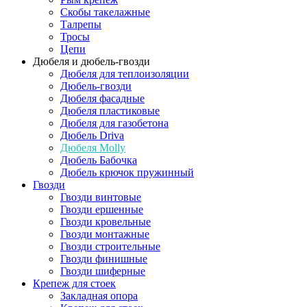
Скобы такелажные
Талрепы
Тросы
Цепи
Дюбеля и дюбель-гвозди
Дюбеля для теплоизоляции
Дюбель-гвозди
Дюбеля фасадные
Дюбеля пластиковые
Дюбеля для газобетона
Дюбель Driva
Дюбеля Molly
Дюбель Бабочка
Дюбель крючок пружинный
Гвозди
Гвозди винтовые
Гвозди ершенные
Гвозди кровельные
Гвозди монтажные
Гвозди строительные
Гвозди финишные
Гвозди шиферные
Крепеж для стоек
Закладная опора