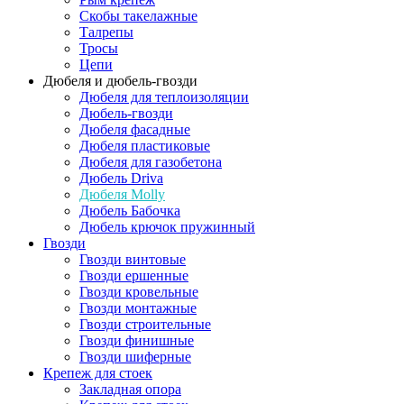
Скобы такелажные
Талрепы
Тросы
Цепи
Дюбеля и дюбель-гвозди
Дюбеля для теплоизоляции
Дюбель-гвозди
Дюбеля фасадные
Дюбеля пластиковые
Дюбеля для газобетона
Дюбель Driva
Дюбеля Molly
Дюбель Бабочка
Дюбель крючок пружинный
Гвозди
Гвозди винтовые
Гвозди ершенные
Гвозди кровельные
Гвозди монтажные
Гвозди строительные
Гвозди финишные
Гвозди шиферные
Крепеж для стоек
Закладная опора