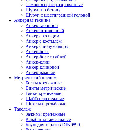
Саморезы фосфатированные
Шуруп по бетону
Шуруп с шестигранной головой
Анкерная техника
Анкер забивной
Анкер потолочный
Анкер с кольцом
Анкер с костылем
Анкер с полукольцом
Анкер-болт
Анкер-болт с гайкой
Анкер-клин
Анкер-клиновой
Анкер-рамный
Метрический крепеж
Болты крепежные
Винты метрические
Гайки крепежные
Шайбы крепежные
Шпильки резьбовые
Такелаж
Зажимы крепежные
Карабины такелажные
Коуш для канатов DIN6899
Рым крепеж