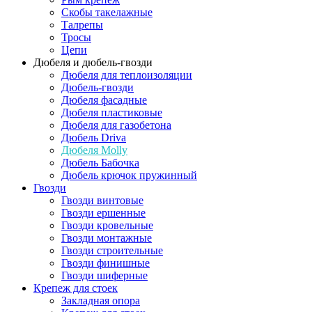
Скобы такелажные
Талрепы
Тросы
Цепи
Дюбеля и дюбель-гвозди
Дюбеля для теплоизоляции
Дюбель-гвозди
Дюбеля фасадные
Дюбеля пластиковые
Дюбеля для газобетона
Дюбель Driva
Дюбеля Molly
Дюбель Бабочка
Дюбель крючок пружинный
Гвозди
Гвозди винтовые
Гвозди ершенные
Гвозди кровельные
Гвозди монтажные
Гвозди строительные
Гвозди финишные
Гвозди шиферные
Крепеж для стоек
Закладная опора