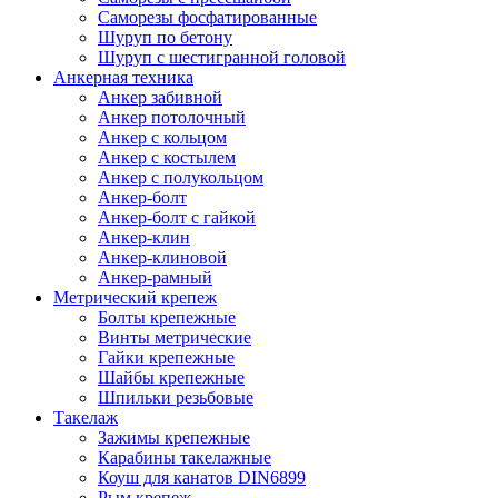
Саморезы фосфатированные
Шуруп по бетону
Шуруп с шестигранной головой
Анкерная техника
Анкер забивной
Анкер потолочный
Анкер с кольцом
Анкер с костылем
Анкер с полукольцом
Анкер-болт
Анкер-болт с гайкой
Анкер-клин
Анкер-клиновой
Анкер-рамный
Метрический крепеж
Болты крепежные
Винты метрические
Гайки крепежные
Шайбы крепежные
Шпильки резьбовые
Такелаж
Зажимы крепежные
Карабины такелажные
Коуш для канатов DIN6899
Рым крепеж