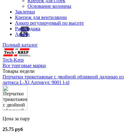
Крепеж для стоек
Основание колонны
Заклепки
Крепеж для вентиляции
Анкер регулируемый по высоте
Распродажа
Акции
Полный каталог
Tech-Krep
Все торговые марки
Товары недели
Перчатки трикотажные с двойной обливной ладонью из
латекса L-Xl
Артикул: 9001 l-xl
Цена за пару
25.75 руб