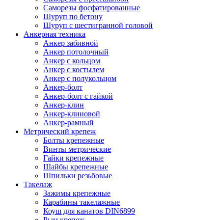
Саморезы фосфатированные
Шуруп по бетону
Шуруп с шестигранной головой
Анкерная техника
Анкер забивной
Анкер потолочный
Анкер с кольцом
Анкер с костылем
Анкер с полукольцом
Анкер-болт
Анкер-болт с гайкой
Анкер-клин
Анкер-клиновой
Анкер-рамный
Метрический крепеж
Болты крепежные
Винты метрические
Гайки крепежные
Шайбы крепежные
Шпильки резьбовые
Такелаж
Зажимы крепежные
Карабины такелажные
Коуш для канатов DIN6899
Рым крепеж