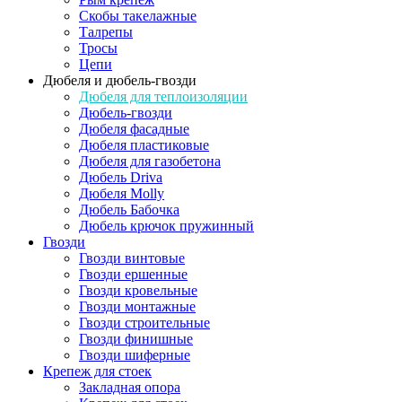
Скобы такелажные
Талрепы
Тросы
Цепи
Дюбеля и дюбель-гвозди
Дюбеля для теплоизоляции
Дюбель-гвозди
Дюбеля фасадные
Дюбеля пластиковые
Дюбеля для газобетона
Дюбель Driva
Дюбеля Molly
Дюбель Бабочка
Дюбель крючок пружинный
Гвозди
Гвозди винтовые
Гвозди ершенные
Гвозди кровельные
Гвозди монтажные
Гвозди строительные
Гвозди финишные
Гвозди шиферные
Крепеж для стоек
Закладная опора