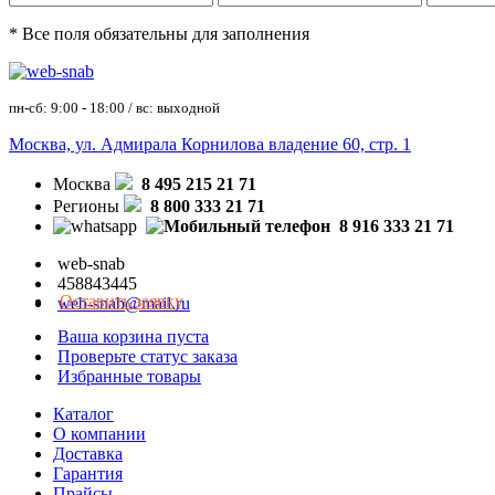
* Все поля обязательны для заполнения
пн-сб: 9:00 - 18:00 / вс: выходной
Москва, ул. Адмирала Корнилова владение 60, стр. 1
Москва
8 495 215 21 71
Регионы
8 800 333 21 71
8 916 333 21 71
web-snab
458843445
Оставить заявку
web-snab@mail.ru
Ваша корзина пуста
Проверьте статус заказа
Избранные товары
Каталог
О компании
Доставка
Гарантия
Прайсы