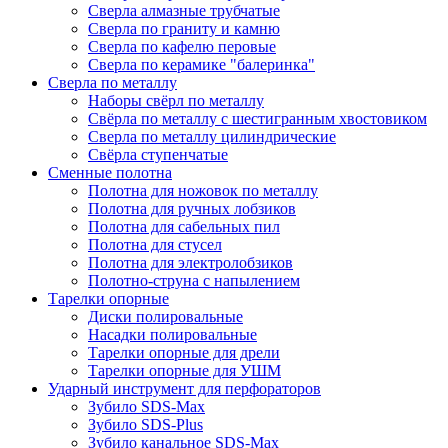
Сверла алмазные трубчатые
Сверла по граниту и камню
Сверла по кафелю перовые
Сверла по керамике "балеринка"
Сверла по металлу
Наборы свёрл по металлу
Свёрла по металлу с шестигранным хвостовиком
Сверла по металлу цилиндрические
Свёрла ступенчатые
Сменные полотна
Полотна для ножовок по металлу
Полотна для ручных лобзиков
Полотна для сабельных пил
Полотна для стусел
Полотна для электролобзиков
Полотно-струна с напылением
Тарелки опорные
Диски полировальные
Насадки полировальные
Тарелки опорные для дрели
Тарелки опорные для УШМ
Ударный инструмент для перфораторов
Зубило SDS-Max
Зубило SDS-Plus
Зубило канальное SDS-Max