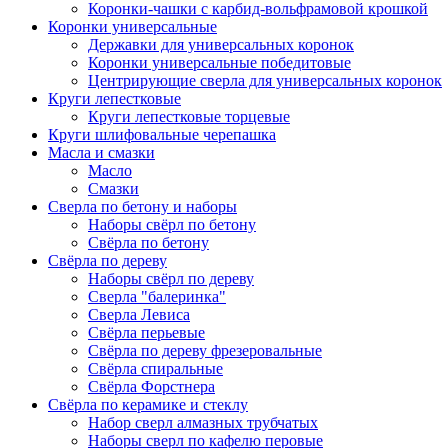
Коронки-чашки с карбид-вольфрамовой крошкой
Коронки универсальные
Державки для универсальных коронок
Коронки универсальные победитовые
Центрирующие сверла для универсальных коронок
Круги лепестковые
Круги лепестковые торцевые
Круги шлифовальные черепашка
Масла и смазки
Масло
Смазки
Сверла по бетону и наборы
Наборы свёрл по бетону
Свёрла по бетону
Свёрла по дереву
Наборы свёрл по дереву
Сверла "балеринка"
Сверла Левиса
Свёрла перьевые
Свёрла по дереву фрезеровальные
Свёрла спиральные
Свёрла Форстнера
Свёрла по керамике и стеклу
Набор сверл алмазных трубчатых
Наборы сверл по кафелю перовые