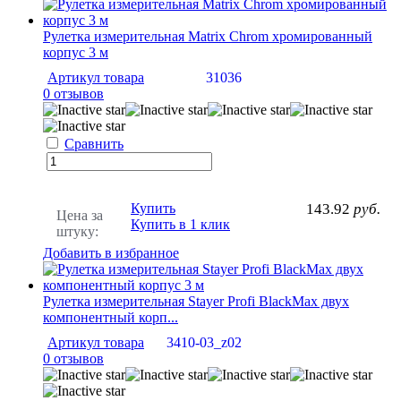
Рулетка измерительная Matrix Chrom хромированный
корпус 3 м
Артикул товара
31036
0 отзывов
Сравнить
Купить
143.92
руб.
Цена за
Купить в 1 клик
штуку:
Добавить в избранное
Рулетка измерительная Stayer Profi BlackMax двух
компонентный корп...
Артикул товара
3410-03_z02
0 отзывов