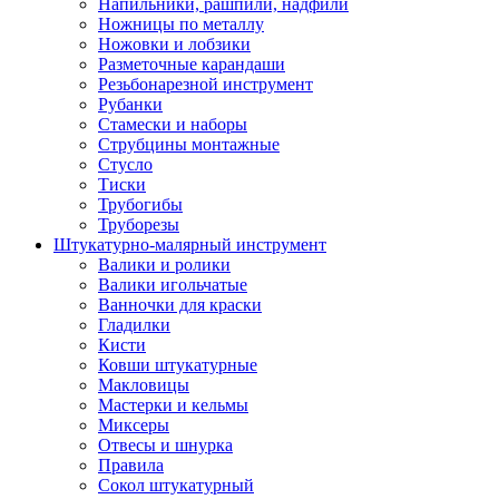
Напильники, рашпили, надфили
Ножницы по металлу
Ножовки и лобзики
Разметочные карандаши
Резьбонарезной инструмент
Рубанки
Стамески и наборы
Струбцины монтажные
Стусло
Тиски
Трубогибы
Труборезы
Штукатурно-малярный инструмент
Валики и ролики
Валики игольчатые
Ванночки для краски
Гладилки
Кисти
Ковши штукатурные
Макловицы
Мастерки и кельмы
Миксеры
Отвесы и шнурка
Правила
Сокол штукатурный