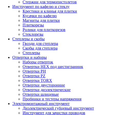
Стержни для термопистолетов
Инструмент по кафелю и стеклу
Крестики и клинья для плитки
Кусачки по кафелю
Магниты для плитки
Плиткорезы
Ролики для плиткорезов
Стеклорезы
Степлеры и скобы
Гвозди для степлера
Скобы для степлера
Степлеры
Отвертки и наборы
Наборы отверток
Отвертки HEX под шестигранник
Отвертки PH
Отвертки PZ
Отвертки TORX
Отвертки двусторонние
Отвертки диэлектрические
Отвертки шлицевые
Пробники и тестеры напряжения
Электромонтажный инструмент
Диэлектрический губцевый инструмент
Инструмент для зачистки проводов