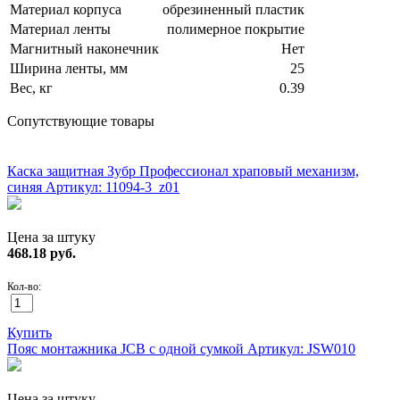
Материал корпуса
обрезиненный пластик
Материал ленты
полимерное покрытие
Магнитный наконечник
Нет
Ширина ленты, мм
25
Вес, кг
0.39
Сопутствующие товары
НОВИНКА!
Каска защитная Зубр Профессионал храповый механизм,
синяя
Артикул: 11094-3_z01
Цена за штуку
468.18
руб.
Кол-во:
Купить
Пояс монтажника JCB с одной сумкой
Артикул: JSW010
Цена за штуку