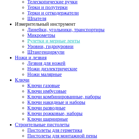
Телескопические ручки
Терки и полутерки
Терки и сеткодержатели
Шпателя
Измерительный инструмент
Линейки, угольники, транспортиры
Микрометры
Рулетки и мерные ленты
Уровни, гидроуровни
Штангенциркули
Ножи и лезвия
Лезвия для ножей
Ножи диэлектрические
Ножи малярные
Ключи
Ключи газовые
Ключи имбусовые
Ключи комбинированные, наборы
Ключи накидные и наборы
Ключи разводные
Ключи рожковые, наборы
Ключи шарнирные
Строительные пистолеты
Пистолеты для герметика
Пистолеты для монтажной пены