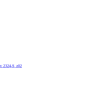
: 2324-S_z02