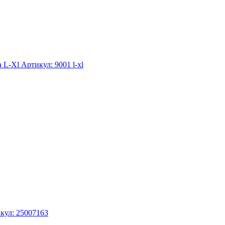
а L-Xl
Артикул: 9001 l-xl
кул: 25007163