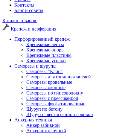
Контакты
Блог и советы
Каталог товаров
Крепеж и перфорация
Перфорированный крепеж
Крепежные ленты
Крепежные опоры
Крепежные пластины
Крепежные уголки
Саморезы и шурупы
Саморезы "Клоп"
Саморезы для сэндвич-панелей
Саморезы кровельные
Саморезы оконные
Саморезы по гипсоволокну
Саморезы с прессшайбой
Саморезы фосфатированные
Шуруп по бетону
Шуруп с шестигранной головой
Анкерная техника
Анкер забивной
Анкер потолочный