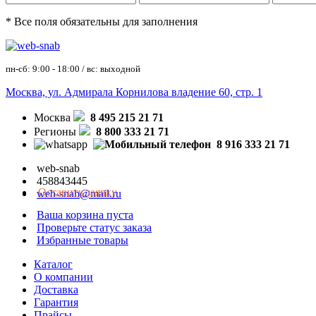
* Все поля обязательны для заполнения
пн-сб: 9:00 - 18:00 / вс: выходной
Москва, ул. Адмирала Корнилова владение 60, стр. 1
Москва
8 495 215 21 71
Регионы
8 800 333 21 71
8 916 333 21 71
web-snab
458843445
Оставить заявку
web-snab@mail.ru
Ваша корзина пуста
Проверьте статус заказа
Избранные товары
Каталог
О компании
Доставка
Гарантия
Прайсы