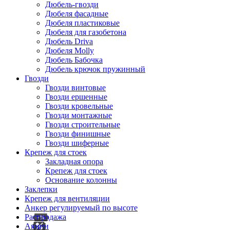
Дюбель-гвозди
Дюбеля фасадные
Дюбеля пластиковые
Дюбеля для газобетона
Дюбель Driva
Дюбеля Molly
Дюбель Бабочка
Дюбель крючок пружинный
Гвозди
Гвозди винтовые
Гвозди ершенные
Гвозди кровельные
Гвозди монтажные
Гвозди строительные
Гвозди финишные
Гвозди шиферные
Крепеж для стоек
Закладная опора
Крепеж для стоек
Основание колонны
Заклепки
Крепеж для вентиляции
Анкер регулируемый по высоте
Распродажа
Акции