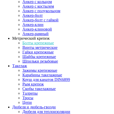
Анкер с кольцом
Анкер с костылем
Анкер с полукольцом
Анкер-болт
Анкер-болт с гайкой
Анкер-клин
Анкер-клиновой
Анкер-рамный
Метрический крепеж
Болты крепежные
Винты метрические
Гайки крепежные
Шайбы крепежные
Шпильки резьбовые
Такелаж
Зажимы крепежные
Карабины такелажные
Коуш для канатов DIN6899
Рым крепеж
Скобы такелажные
Талрепы
Тросы
Цепи
Дюбеля и дюбель-гвозди
Дюбеля для теплоизоляции