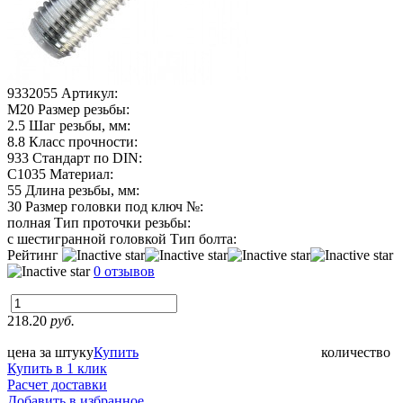
9332055
Артикул:
М20
Размер резьбы:
2.5
Шаг резьбы, мм:
8.8
Класс прочности:
933
Стандарт по DIN:
C1035
Материал:
55
Длина резьбы, мм:
30
Размер головки под ключ №:
полная
Тип проточки резьбы:
с шестигранной головкой
Тип болта:
Рейтинг
0 отзывов
218.20
руб.
цена за штуку
Купить
количество
Купить в 1 клик
Расчет доставки
Добавить в избранное