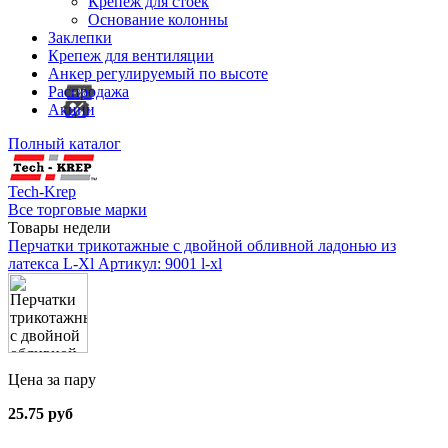
Крепеж для стоек
Основание колонны
Заклепки
Крепеж для вентиляции
Анкер регулируемый по высоте
Распродажа
Акции
Полный каталог
Tech-Krep
Все торговые марки
Товары недели
Перчатки трикотажные с двойной обливной ладонью из
латекса L-Xl
Артикул: 9001 l-xl
Цена за пару
25.75 руб