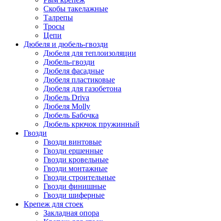
Скобы такелажные
Талрепы
Тросы
Цепи
Дюбеля и дюбель-гвозди
Дюбеля для теплоизоляции
Дюбель-гвозди
Дюбеля фасадные
Дюбеля пластиковые
Дюбеля для газобетона
Дюбель Driva
Дюбеля Molly
Дюбель Бабочка
Дюбель крючок пружинный
Гвозди
Гвозди винтовые
Гвозди ершенные
Гвозди кровельные
Гвозди монтажные
Гвозди строительные
Гвозди финишные
Гвозди шиферные
Крепеж для стоек
Закладная опора