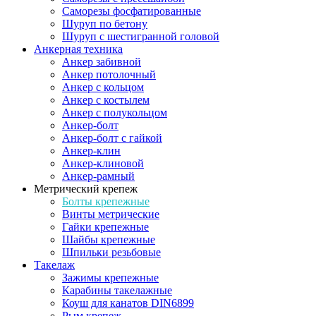
Саморезы фосфатированные
Шуруп по бетону
Шуруп с шестигранной головой
Анкерная техника
Анкер забивной
Анкер потолочный
Анкер с кольцом
Анкер с костылем
Анкер с полукольцом
Анкер-болт
Анкер-болт с гайкой
Анкер-клин
Анкер-клиновой
Анкер-рамный
Метрический крепеж
Болты крепежные
Винты метрические
Гайки крепежные
Шайбы крепежные
Шпильки резьбовые
Такелаж
Зажимы крепежные
Карабины такелажные
Коуш для канатов DIN6899
Рым крепеж