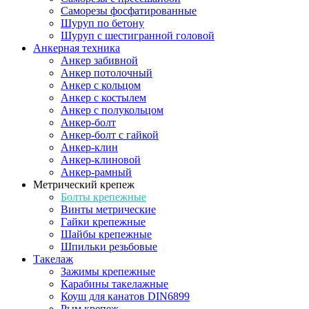
Саморезы фосфатированные
Шуруп по бетону
Шуруп с шестигранной головой
Анкерная техника
Анкер забивной
Анкер потолочный
Анкер с кольцом
Анкер с костылем
Анкер с полукольцом
Анкер-болт
Анкер-болт с гайкой
Анкер-клин
Анкер-клиновой
Анкер-рамный
Метрический крепеж
Болты крепежные
Винты метрические
Гайки крепежные
Шайбы крепежные
Шпильки резьбовые
Такелаж
Зажимы крепежные
Карабины такелажные
Коуш для канатов DIN6899
Рым крепеж