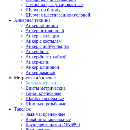
Саморезы фосфатированные
Шуруп по бетону
Шуруп с шестигранной головой
Анкерная техника
Анкер забивной
Анкер потолочный
Анкер с кольцом
Анкер с костылем
Анкер с полукольцом
Анкер-болт
Анкер-болт с гайкой
Анкер-клин
Анкер-клиновой
Анкер-рамный
Метрический крепеж
Болты крепежные
Винты метрические
Гайки крепежные
Шайбы крепежные
Шпильки резьбовые
Такелаж
Зажимы крепежные
Карабины такелажные
Коуш для канатов DIN6899
Рым крепеж