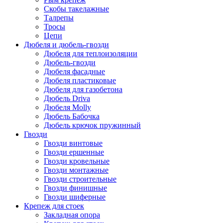
Скобы такелажные
Талрепы
Тросы
Цепи
Дюбеля и дюбель-гвозди
Дюбеля для теплоизоляции
Дюбель-гвозди
Дюбеля фасадные
Дюбеля пластиковые
Дюбеля для газобетона
Дюбель Driva
Дюбеля Molly
Дюбель Бабочка
Дюбель крючок пружинный
Гвозди
Гвозди винтовые
Гвозди ершенные
Гвозди кровельные
Гвозди монтажные
Гвозди строительные
Гвозди финишные
Гвозди шиферные
Крепеж для стоек
Закладная опора