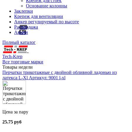
Крепеж для стоек
Основание колонны
Заклепки
Крепеж для вентиляции
Анкер регулируемый по высоте
Распродажа
Акции
Полный каталог
Tech-Krep
Все торговые марки
Товары недели
Перчатки трикотажные с двойной обливной ладонью из
латекса L-Xl
Артикул: 9001 l-xl
Цена за пару
25.75 руб