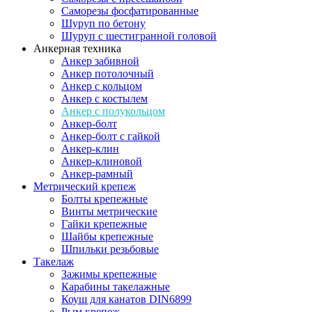
Саморезы фосфатированные
Шуруп по бетону
Шуруп с шестигранной головой
Анкерная техника
Анкер забивной
Анкер потолочный
Анкер с кольцом
Анкер с костылем
Анкер с полукольцом
Анкер-болт
Анкер-болт с гайкой
Анкер-клин
Анкер-клиновой
Анкер-рамный
Метрический крепеж
Болты крепежные
Винты метрические
Гайки крепежные
Шайбы крепежные
Шпильки резьбовые
Такелаж
Зажимы крепежные
Карабины такелажные
Коуш для канатов DIN6899
Рым крепеж