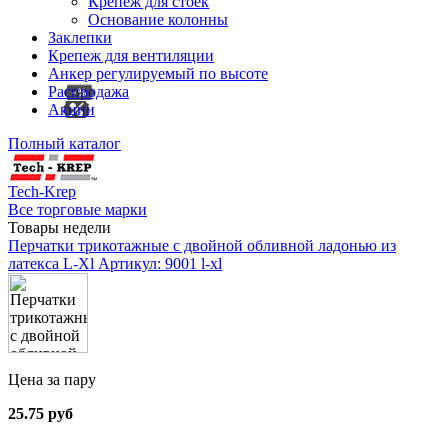
Крепеж для стоек
Основание колонны
Заклепки
Крепеж для вентиляции
Анкер регулируемый по высоте
Распродажа
Акции
Полный каталог
Tech-Krep
Все торговые марки
Товары недели
Перчатки трикотажные с двойной обливной ладонью из
латекса L-Xl
Артикул: 9001 l-xl
Цена за пару
25.75 руб