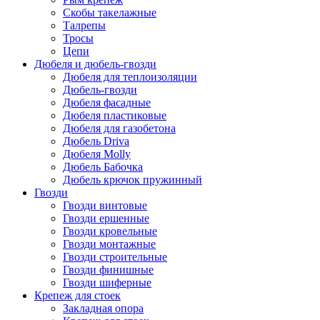
Скобы такелажные
Талрепы
Тросы
Цепи
Дюбеля и дюбель-гвозди
Дюбеля для теплоизоляции
Дюбель-гвозди
Дюбеля фасадные
Дюбеля пластиковые
Дюбеля для газобетона
Дюбель Driva
Дюбеля Molly
Дюбель Бабочка
Дюбель крючок пружинный
Гвозди
Гвозди винтовые
Гвозди ершенные
Гвозди кровельные
Гвозди монтажные
Гвозди строительные
Гвозди финишные
Гвозди шиферные
Крепеж для стоек
Закладная опора