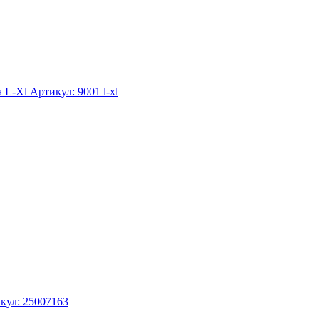
а L-Xl
Артикул: 9001 l-xl
кул: 25007163