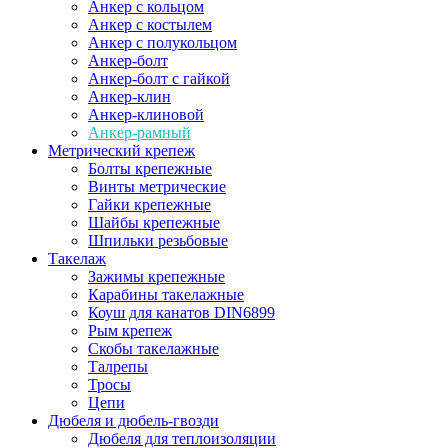
Анкер с кольцом
Анкер с костылем
Анкер с полукольцом
Анкер-болт
Анкер-болт с гайкой
Анкер-клин
Анкер-клиновой
Анкер-рамный
Метрический крепеж
Болты крепежные
Винты метрические
Гайки крепежные
Шайбы крепежные
Шпильки резьбовые
Такелаж
Зажимы крепежные
Карабины такелажные
Коуш для канатов DIN6899
Рым крепеж
Скобы такелажные
Талрепы
Тросы
Цепи
Дюбеля и дюбель-гвозди
Дюбеля для теплоизоляции