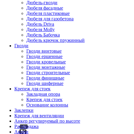
Дюбель-гвозди
Дюбеля фасадные
Дюбеля пластиковые
Дюбеля для газобетона
Дюбель Driva
Дюбеля Molly
Дюбель Бабочка
Дюбель крючок пружинный
Гвозди
Гвозди винтовые
Гвозди ершенные
Гвозди кровельные
Гвозди монтажные
Гвозди строительные
Гвозди финишные
Гвозди шиферные
Крепеж для стоек
Закладная опора
Крепеж для стоек
Основание колонны
Заклепки
Крепеж для вентиляции
Анкер регулируемый по высоте
Распродажа
Акции