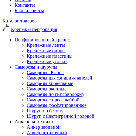
Контакты
Блог и советы
Каталог товаров
Крепеж и перфорация
Перфорированный крепеж
Крепежные ленты
Крепежные опоры
Крепежные пластины
Крепежные уголки
Саморезы и шурупы
Саморезы "Клоп"
Саморезы для сэндвич-панелей
Саморезы кровельные
Саморезы оконные
Саморезы по гипсоволокну
Саморезы с прессшайбой
Саморезы фосфатированные
Шуруп по бетону
Шуруп с шестигранной головой
Анкерная техника
Анкер забивной
Анкер потолочный