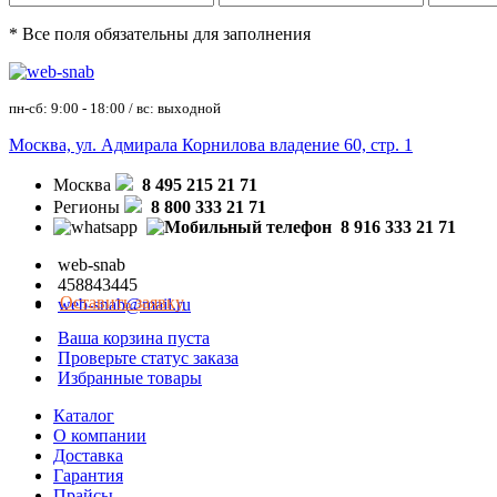
* Все поля обязательны для заполнения
пн-сб: 9:00 - 18:00 / вс: выходной
Москва, ул. Адмирала Корнилова владение 60, стр. 1
Москва
8 495 215 21 71
Регионы
8 800 333 21 71
8 916 333 21 71
web-snab
458843445
Оставить заявку
web-snab@mail.ru
Ваша корзина пуста
Проверьте статус заказа
Избранные товары
Каталог
О компании
Доставка
Гарантия
Прайсы