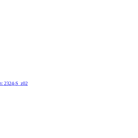
: 2324-S_z02