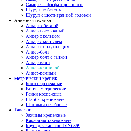
Саморезы фосфатированные
Шуруп по бетону
Шуруп с шестигранной головой
Анкерная техника
Анкер забивной
Анкер потолочный
Анкер с кольцом
Анкер с костылем
Анкер с полукольцом
Анкер-болт
Анкер-болт с гайкой
Анкер-клин
Анкер-клиновой
Анкер-рамный
Метрический крепеж
Болты крепежные
Винты метрические
Гайки крепежные
Шайбы крепежные
Шпильки резьбовые
Такелаж
Зажимы крепежные
Карабины такелажные
Коуш для канатов DIN6899
Рым крепеж