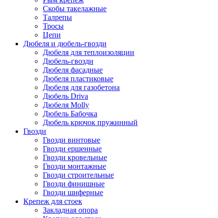
Скобы такелажные
Талрепы
Тросы
Цепи
Дюбеля и дюбель-гвозди
Дюбеля для теплоизоляции
Дюбель-гвозди
Дюбеля фасадные
Дюбеля пластиковые
Дюбеля для газобетона
Дюбель Driva
Дюбеля Molly
Дюбель Бабочка
Дюбель крючок пружинный
Гвозди
Гвозди винтовые
Гвозди ершенные
Гвозди кровельные
Гвозди монтажные
Гвозди строительные
Гвозди финишные
Гвозди шиферные
Крепеж для стоек
Закладная опора