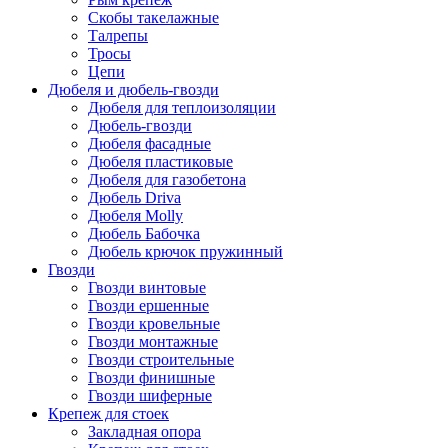
Скобы такелажные
Талрепы
Тросы
Цепи
Дюбеля и дюбель-гвозди
Дюбеля для теплоизоляции
Дюбель-гвозди
Дюбеля фасадные
Дюбеля пластиковые
Дюбеля для газобетона
Дюбель Driva
Дюбеля Molly
Дюбель Бабочка
Дюбель крючок пружинный
Гвозди
Гвозди винтовые
Гвозди ершенные
Гвозди кровельные
Гвозди монтажные
Гвозди строительные
Гвозди финишные
Гвозди шиферные
Крепеж для стоек
Закладная опора