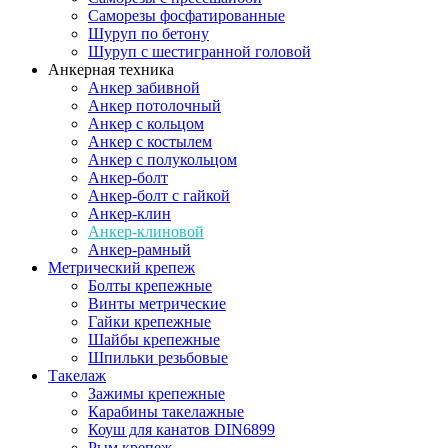
Саморезы фосфатированные
Шуруп по бетону
Шуруп с шестигранной головой
Анкерная техника
Анкер забивной
Анкер потолочный
Анкер с кольцом
Анкер с костылем
Анкер с полукольцом
Анкер-болт
Анкер-болт с гайкой
Анкер-клин
Анкер-клиновой
Анкер-рамный
Метрический крепеж
Болты крепежные
Винты метрические
Гайки крепежные
Шайбы крепежные
Шпильки резьбовые
Такелаж
Зажимы крепежные
Карабины такелажные
Коуш для канатов DIN6899
Рым крепеж