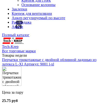
Крепеж для стоек
Основание колонны
Заклепки
Крепеж для вентиляции
Анкер регулируемый по высоте
Распродажа
Акции
Полный каталог
Tech-Krep
Все торговые марки
Товары недели
Перчатки трикотажные с двойной обливной ладонью из
латекса L-Xl
Артикул: 9001 l-xl
Цена за пару
25.75 руб