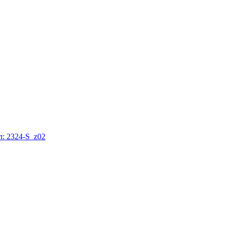
: 2324-S_z02