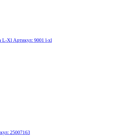
а L-Xl
Артикул: 9001 l-xl
кул: 25007163