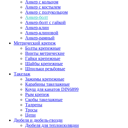
Анкер с кольцом
Анкер с костылем
Анкер с полукольцом
Анкер-болт
Анкер-болт с гайкой
Анкер-клин
Анкер-клиновой
Анкер-рамный
Метрический крепеж
Болты крепежные
Винты метрические
Гайки крепежные
Шайбы крепежные
Шпильки резьбовые
Такелаж
Зажимы крепежные
Карабины такелажные
Коуш для канатов DIN6899
Рым крепеж
Скобы такелажные
Талрепы
Тросы
Цепи
Дюбеля и дюбель-гвозди
Дюбеля для теплоизоляции