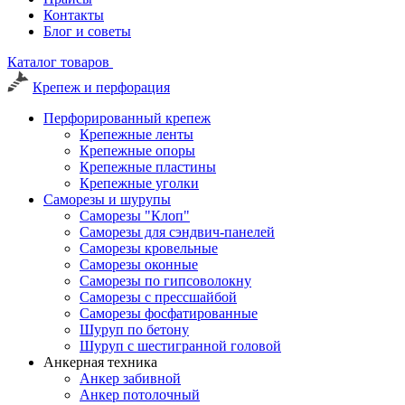
Контакты
Блог и советы
Каталог товаров
Крепеж и перфорация
Перфорированный крепеж
Крепежные ленты
Крепежные опоры
Крепежные пластины
Крепежные уголки
Саморезы и шурупы
Саморезы "Клоп"
Саморезы для сэндвич-панелей
Саморезы кровельные
Саморезы оконные
Саморезы по гипсоволокну
Саморезы с прессшайбой
Саморезы фосфатированные
Шуруп по бетону
Шуруп с шестигранной головой
Анкерная техника
Анкер забивной
Анкер потолочный