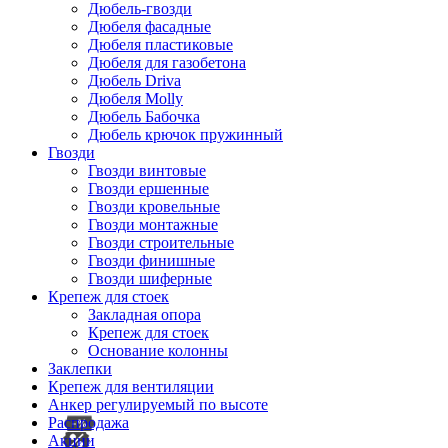
Дюбель-гвозди
Дюбеля фасадные
Дюбеля пластиковые
Дюбеля для газобетона
Дюбель Driva
Дюбеля Molly
Дюбель Бабочка
Дюбель крючок пружинный
Гвозди
Гвозди винтовые
Гвозди ершенные
Гвозди кровельные
Гвозди монтажные
Гвозди строительные
Гвозди финишные
Гвозди шиферные
Крепеж для стоек
Закладная опора
Крепеж для стоек
Основание колонны
Заклепки
Крепеж для вентиляции
Анкер регулируемый по высоте
Распродажа
Акции