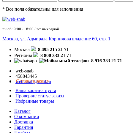
* Все поля обязательны для заполнения
пн-сб: 9:00 - 18:00 / вс: выходной
Москва, ул. Адмирала Корнилова владение 60, стр. 1
Москва
8 495 215 21 71
Регионы
8 800 333 21 71
8 916 333 21 71
web-snab
458843445
Оставить заявку
web-snab@mail.ru
Ваша корзина пуста
Проверьте статус заказа
Избранные товары
Каталог
О компании
Доставка
Гарантия
Прайсы