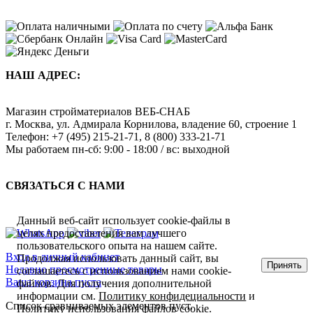
НАШ АДРЕС:
Магазин стройматериалов
ВЕБ-СНАБ
г. Москва
,
ул. Адмирала Корнилова, владение 60, строение 1
Телефон:
+7 (495) 215-21-71
,
8 (800) 333-21-71
Мы работаем
пн-сб: 9:00 - 18:00 / вс: выходной
СВЯЗАТЬСЯ С НАМИ
Данный веб-сайт использует cookie-файлы в
целях предоставления вам лучшего
пользовательского опыта на нашем сайте.
Вход в личный кабинет
Продолжая использовать данный сайт, вы
Принять
Недавно просмотренные товары
соглашаетесь с использованием нами cookie-
Ваша корзина пуста
файлов. Для получения дополнительной
информации см.
Политику конфидециальности
и
Список сравниваемых элементов пуст.
Политику использования файлов cookie
.