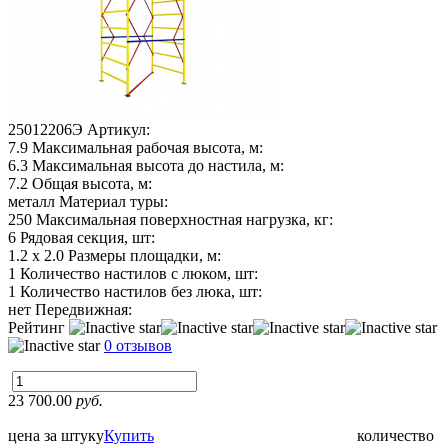
25012206Э
Артикул:
7.9
Максимальная рабочая высота, м:
6.3
Максимальная высота до настила, м:
7.2
Общая высота, м:
металл
Материал туры:
250
Максимальная поверхностная нагрузка, кг:
6
Рядовая секция, шт:
1.2 х 2.0
Размеры площадки, м:
1
Количество настилов с люком, шт:
1
Количество настилов без люка, шт:
нет
Передвижная:
Рейтинг
0 отзывов
23 700.00
руб.
цена за штуку
Купить
количество