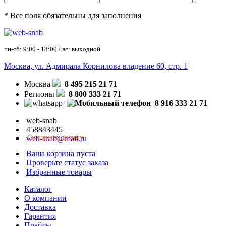
* Все поля обязательны для заполнения
пн-сб: 9:00 - 18:00 / вс: выходной
Москва, ул. Адмирала Корнилова владение 60, стр. 1
Москва
8 495 215 21 71
Регионы
8 800 333 21 71
8 916 333 21 71
web-snab
458843445
Оставить заявку
web-snab@mail.ru
Ваша корзина пуста
Проверьте статус заказа
Избранные товары
Каталог
О компании
Доставка
Гарантия
Прайсы