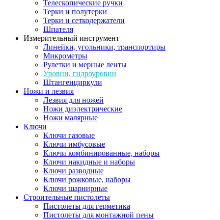
Телескопические ручки
Терки и полутерки
Терки и сеткодержатели
Шпателя
Измерительный инструмент
Линейки, угольники, транспортиры
Микрометры
Рулетки и мерные ленты
Уровни, гидроуровни
Штангенциркули
Ножи и лезвия
Лезвия для ножей
Ножи диэлектрические
Ножи малярные
Ключи
Ключи газовые
Ключи имбусовые
Ключи комбинированные, наборы
Ключи накидные и наборы
Ключи разводные
Ключи рожковые, наборы
Ключи шарнирные
Строительные пистолеты
Пистолеты для герметика
Пистолеты для монтажной пены