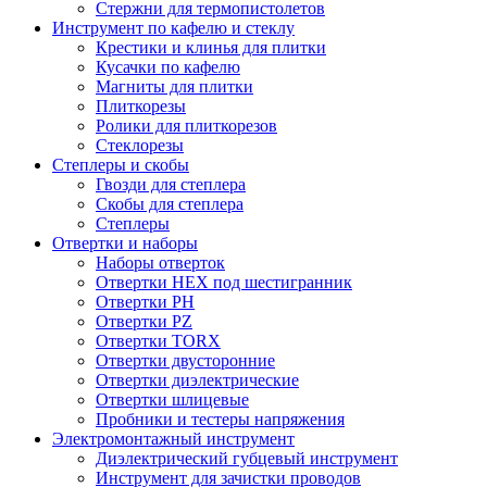
Стержни для термопистолетов
Инструмент по кафелю и стеклу
Крестики и клинья для плитки
Кусачки по кафелю
Магниты для плитки
Плиткорезы
Ролики для плиткорезов
Стеклорезы
Степлеры и скобы
Гвозди для степлера
Скобы для степлера
Степлеры
Отвертки и наборы
Наборы отверток
Отвертки HEX под шестигранник
Отвертки PH
Отвертки PZ
Отвертки TORX
Отвертки двусторонние
Отвертки диэлектрические
Отвертки шлицевые
Пробники и тестеры напряжения
Электромонтажный инструмент
Диэлектрический губцевый инструмент
Инструмент для зачистки проводов