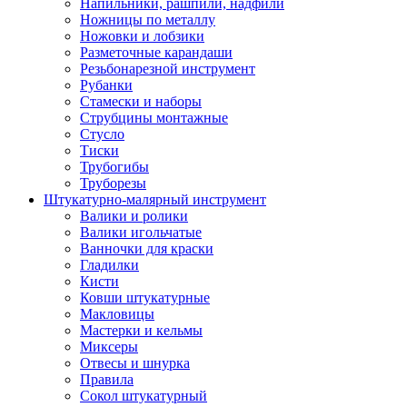
Напильники, рашпили, надфили
Ножницы по металлу
Ножовки и лобзики
Разметочные карандаши
Резьбонарезной инструмент
Рубанки
Стамески и наборы
Струбцины монтажные
Стусло
Тиски
Трубогибы
Труборезы
Штукатурно-малярный инструмент
Валики и ролики
Валики игольчатые
Ванночки для краски
Гладилки
Кисти
Ковши штукатурные
Макловицы
Мастерки и кельмы
Миксеры
Отвесы и шнурка
Правила
Сокол штукатурный