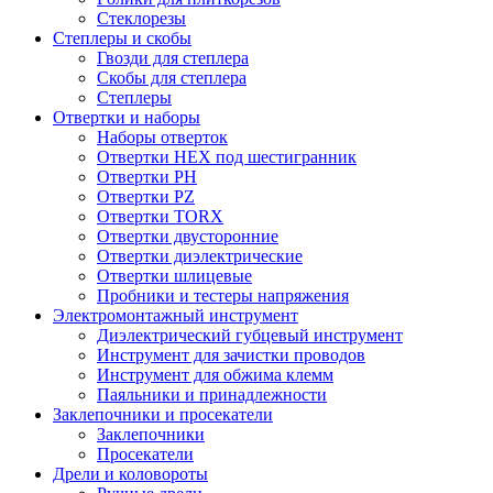
Стеклорезы
Степлеры и скобы
Гвозди для степлера
Скобы для степлера
Степлеры
Отвертки и наборы
Наборы отверток
Отвертки HEX под шестигранник
Отвертки PH
Отвертки PZ
Отвертки TORX
Отвертки двусторонние
Отвертки диэлектрические
Отвертки шлицевые
Пробники и тестеры напряжения
Электромонтажный инструмент
Диэлектрический губцевый инструмент
Инструмент для зачистки проводов
Инструмент для обжима клемм
Паяльники и принадлежности
Заклепочники и просекатели
Заклепочники
Просекатели
Дрели и коловороты