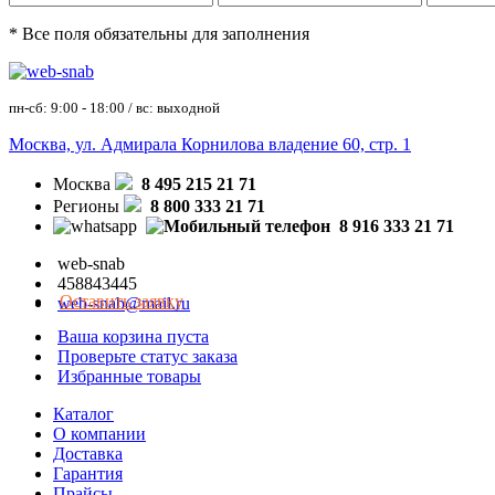
* Все поля обязательны для заполнения
пн-сб: 9:00 - 18:00 / вс: выходной
Москва, ул. Адмирала Корнилова владение 60, стр. 1
Москва
8 495 215 21 71
Регионы
8 800 333 21 71
8 916 333 21 71
web-snab
458843445
Оставить заявку
web-snab@mail.ru
Ваша корзина пуста
Проверьте статус заказа
Избранные товары
Каталог
О компании
Доставка
Гарантия
Прайсы