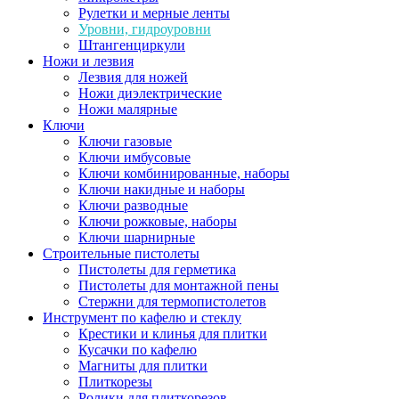
Рулетки и мерные ленты
Уровни, гидроуровни
Штангенциркули
Ножи и лезвия
Лезвия для ножей
Ножи диэлектрические
Ножи малярные
Ключи
Ключи газовые
Ключи имбусовые
Ключи комбинированные, наборы
Ключи накидные и наборы
Ключи разводные
Ключи рожковые, наборы
Ключи шарнирные
Строительные пистолеты
Пистолеты для герметика
Пистолеты для монтажной пены
Стержни для термопистолетов
Инструмент по кафелю и стеклу
Крестики и клинья для плитки
Кусачки по кафелю
Магниты для плитки
Плиткорезы
Ролики для плиткорезов