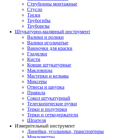
Струбцины монтажные
Стусло
Тиски
Трубогибы
Труборезы
Штукатурно-малярный инструмент
Валики и ролики
Валики игольчатые
Ванночки для краски
Гладилки
Кисти
Ковши штукатурные
Макловицы
Мастерки и кельмы
Миксеры
Отвесы и шнурка
Правила
Сокол штукатурный
Телескопические ручки
Терки и полутерки
Терки и сеткодержатели
Шпателя
Измерительный инструмент
Линейки, угольники, транспортиры
Микрометры