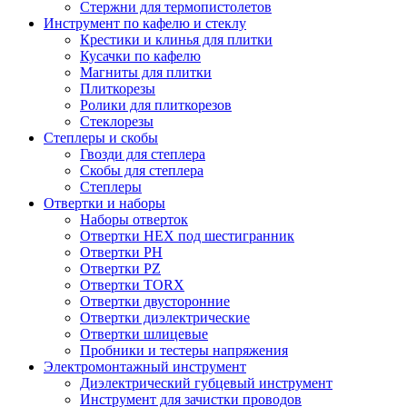
Стержни для термопистолетов
Инструмент по кафелю и стеклу
Крестики и клинья для плитки
Кусачки по кафелю
Магниты для плитки
Плиткорезы
Ролики для плиткорезов
Стеклорезы
Степлеры и скобы
Гвозди для степлера
Скобы для степлера
Степлеры
Отвертки и наборы
Наборы отверток
Отвертки HEX под шестигранник
Отвертки PH
Отвертки PZ
Отвертки TORX
Отвертки двусторонние
Отвертки диэлектрические
Отвертки шлицевые
Пробники и тестеры напряжения
Электромонтажный инструмент
Диэлектрический губцевый инструмент
Инструмент для зачистки проводов