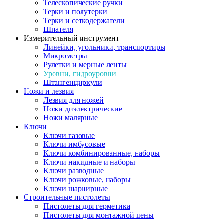
Телескопические ручки
Терки и полутерки
Терки и сеткодержатели
Шпателя
Измерительный инструмент
Линейки, угольники, транспортиры
Микрометры
Рулетки и мерные ленты
Уровни, гидроуровни
Штангенциркули
Ножи и лезвия
Лезвия для ножей
Ножи диэлектрические
Ножи малярные
Ключи
Ключи газовые
Ключи имбусовые
Ключи комбинированные, наборы
Ключи накидные и наборы
Ключи разводные
Ключи рожковые, наборы
Ключи шарнирные
Строительные пистолеты
Пистолеты для герметика
Пистолеты для монтажной пены