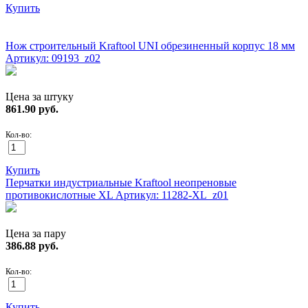
Купить
ХИТ!
Нож строительный Kraftool UNI обрезиненный корпус 18 мм
Артикул: 09193_z02
Цена за штуку
861.90
руб.
Кол-во:
Купить
Перчатки индустриальные Kraftool неопреновые
противокислотные XL
Артикул: 11282-XL_z01
Цена за пару
386.88
руб.
Кол-во:
Купить