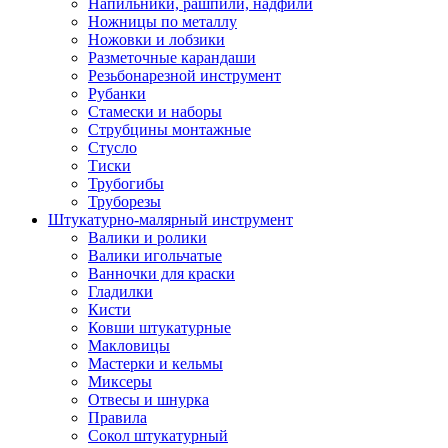
Напильники, рашпили, надфили
Ножницы по металлу
Ножовки и лобзики
Разметочные карандаши
Резьбонарезной инструмент
Рубанки
Стамески и наборы
Струбцины монтажные
Стусло
Тиски
Трубогибы
Труборезы
Штукатурно-малярный инструмент
Валики и ролики
Валики игольчатые
Ванночки для краски
Гладилки
Кисти
Ковши штукатурные
Макловицы
Мастерки и кельмы
Миксеры
Отвесы и шнурка
Правила
Сокол штукатурный