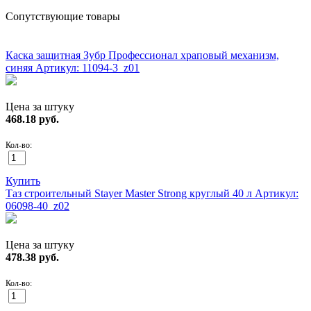
Сопутствующие товары
НОВИНКА!
Каска защитная Зубр Профессионал храповый механизм,
синяя
Артикул: 11094-3_z01
Цена за штуку
468.18
руб.
Кол-во:
Купить
Таз строительный Stayer Master Strong круглый 40 л
Артикул:
06098-40_z02
Цена за штуку
478.38
руб.
Кол-во: