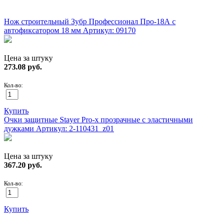
ХИТ!
Нож строительный Зубр Профессионал Про-18А с
автофиксатором 18 мм
Артикул: 09170
Цена за штуку
273.08
руб.
Кол-во:
Купить
Очки защитные Stayer Pro-x прозрачные с эластичными
дужками
Артикул: 2-110431_z01
Цена за штуку
367.20
руб.
Кол-во:
Купить