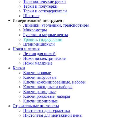
Телескопические ручки
Терки и полутерки
Терки и сеткодержатели
Шпателя
Измерительный инструмент
Линейки, угольники, транспортиры
Микрометры
Рулетки и мерные ленты
Уровни, гидроуровни
Штангенциркули
Ножи и лезвия
Лезвия для ножей
Ножи диэлектрические
Ножи малярные
Ключи
Ключи газовые
Ключи имбусовые
Ключи комбинированные, наборы
Ключи накидные и наборы
Ключи разводные
Ключи рожковые, наборы
Ключи шарнирные
Строительные пистолеты
Пистолеты для герметика
Пистолеты для монтажной пены