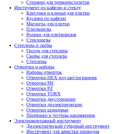
Стержни для термопистолетов
Инструмент по кафелю и стеклу
Крестики и клинья для плитки
Кусачки по кафелю
Магниты для плитки
Плиткорезы
Ролики для плиткорезов
Стеклорезы
Степлеры и скобы
Гвозди для степлера
Скобы для степлера
Степлеры
Отвертки и наборы
Наборы отверток
Отвертки HEX под шестигранник
Отвертки PH
Отвертки PZ
Отвертки TORX
Отвертки двусторонние
Отвертки диэлектрические
Отвертки шлицевые
Пробники и тестеры напряжения
Электромонтажный инструмент
Диэлектрический губцевый инструмент
Инструмент для зачистки проводов