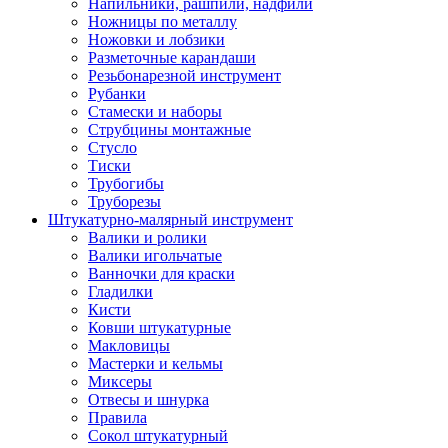
Напильники, рашпили, надфили
Ножницы по металлу
Ножовки и лобзики
Разметочные карандаши
Резьбонарезной инструмент
Рубанки
Стамески и наборы
Струбцины монтажные
Стусло
Тиски
Трубогибы
Труборезы
Штукатурно-малярный инструмент
Валики и ролики
Валики игольчатые
Ванночки для краски
Гладилки
Кисти
Ковши штукатурные
Макловицы
Мастерки и кельмы
Миксеры
Отвесы и шнурка
Правила
Сокол штукатурный