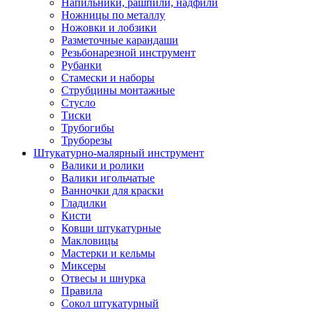
Напильники, рашпили, надфили
Ножницы по металлу
Ножовки и лобзики
Разметочные карандаши
Резьбонарезной инструмент
Рубанки
Стамески и наборы
Струбцины монтажные
Стусло
Тиски
Трубогибы
Труборезы
Штукатурно-малярный инструмент
Валики и ролики
Валики игольчатые
Ванночки для краски
Гладилки
Кисти
Ковши штукатурные
Макловицы
Мастерки и кельмы
Миксеры
Отвесы и шнурка
Правила
Сокол штукатурный