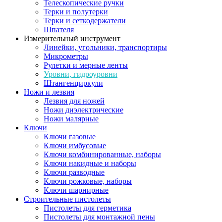
Телескопические ручки
Терки и полутерки
Терки и сеткодержатели
Шпателя
Измерительный инструмент
Линейки, угольники, транспортиры
Микрометры
Рулетки и мерные ленты
Уровни, гидроуровни
Штангенциркули
Ножи и лезвия
Лезвия для ножей
Ножи диэлектрические
Ножи малярные
Ключи
Ключи газовые
Ключи имбусовые
Ключи комбинированные, наборы
Ключи накидные и наборы
Ключи разводные
Ключи рожковые, наборы
Ключи шарнирные
Строительные пистолеты
Пистолеты для герметика
Пистолеты для монтажной пены