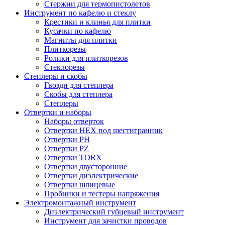
Стержни для термопистолетов
Инструмент по кафелю и стеклу
Крестики и клинья для плитки
Кусачки по кафелю
Магниты для плитки
Плиткорезы
Ролики для плиткорезов
Стеклорезы
Степлеры и скобы
Гвозди для степлера
Скобы для степлера
Степлеры
Отвертки и наборы
Наборы отверток
Отвертки HEX под шестигранник
Отвертки PH
Отвертки PZ
Отвертки TORX
Отвертки двусторонние
Отвертки диэлектрические
Отвертки шлицевые
Пробники и тестеры напряжения
Электромонтажный инструмент
Диэлектрический губцевый инструмент
Инструмент для зачистки проводов