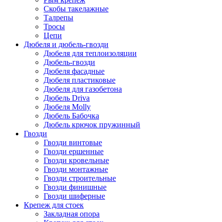
Скобы такелажные
Талрепы
Тросы
Цепи
Дюбеля и дюбель-гвозди
Дюбеля для теплоизоляции
Дюбель-гвозди
Дюбеля фасадные
Дюбеля пластиковые
Дюбеля для газобетона
Дюбель Driva
Дюбеля Molly
Дюбель Бабочка
Дюбель крючок пружинный
Гвозди
Гвозди винтовые
Гвозди ершенные
Гвозди кровельные
Гвозди монтажные
Гвозди строительные
Гвозди финишные
Гвозди шиферные
Крепеж для стоек
Закладная опора