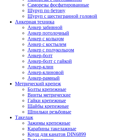
Саморезы фосфатированные
Шуруп по бетону
Шуруп с шестигранной головой
Анкерная техника
Анкер забивной
Анкер потолочный
Анкер с кольцом
Анкер с костылем
Анкер с полукольцом
Анкер-болт
Анкер-болт с гайкой
Анкер-клин
Анкер-клиновой
Анкер-рамный
Метрический крепеж
Болты крепежные
Винты метрические
Гайки крепежные
Шайбы крепежные
Шпильки резьбовые
Такелаж
Зажимы крепежные
Карабины такелажные
Коуш для канатов DIN6899
Рым крепеж