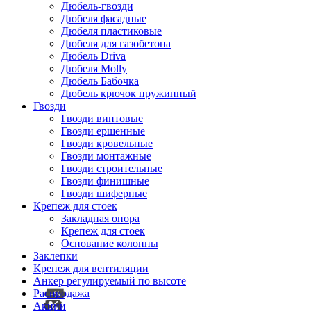
Дюбель-гвозди
Дюбеля фасадные
Дюбеля пластиковые
Дюбеля для газобетона
Дюбель Driva
Дюбеля Molly
Дюбель Бабочка
Дюбель крючок пружинный
Гвозди
Гвозди винтовые
Гвозди ершенные
Гвозди кровельные
Гвозди монтажные
Гвозди строительные
Гвозди финишные
Гвозди шиферные
Крепеж для стоек
Закладная опора
Крепеж для стоек
Основание колонны
Заклепки
Крепеж для вентиляции
Анкер регулируемый по высоте
Распродажа
Акции