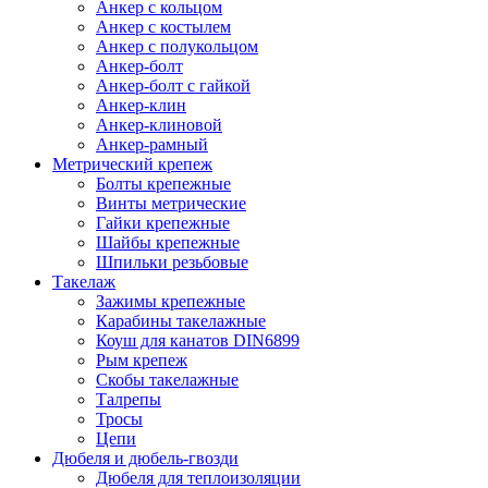
Анкер с кольцом
Анкер с костылем
Анкер с полукольцом
Анкер-болт
Анкер-болт с гайкой
Анкер-клин
Анкер-клиновой
Анкер-рамный
Метрический крепеж
Болты крепежные
Винты метрические
Гайки крепежные
Шайбы крепежные
Шпильки резьбовые
Такелаж
Зажимы крепежные
Карабины такелажные
Коуш для канатов DIN6899
Рым крепеж
Скобы такелажные
Талрепы
Тросы
Цепи
Дюбеля и дюбель-гвозди
Дюбеля для теплоизоляции