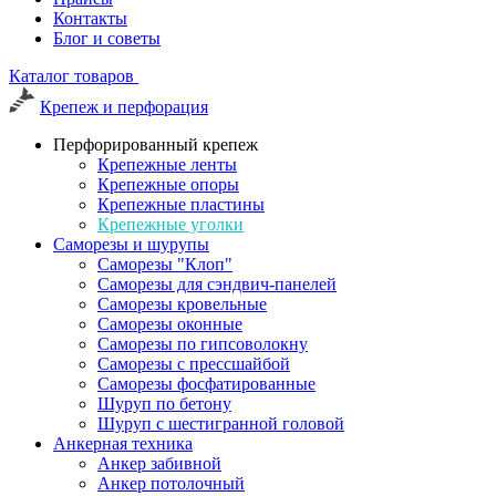
Контакты
Блог и советы
Каталог товаров
Крепеж и перфорация
Перфорированный крепеж
Крепежные ленты
Крепежные опоры
Крепежные пластины
Крепежные уголки
Саморезы и шурупы
Саморезы "Клоп"
Саморезы для сэндвич-панелей
Саморезы кровельные
Саморезы оконные
Саморезы по гипсоволокну
Саморезы с прессшайбой
Саморезы фосфатированные
Шуруп по бетону
Шуруп с шестигранной головой
Анкерная техника
Анкер забивной
Анкер потолочный