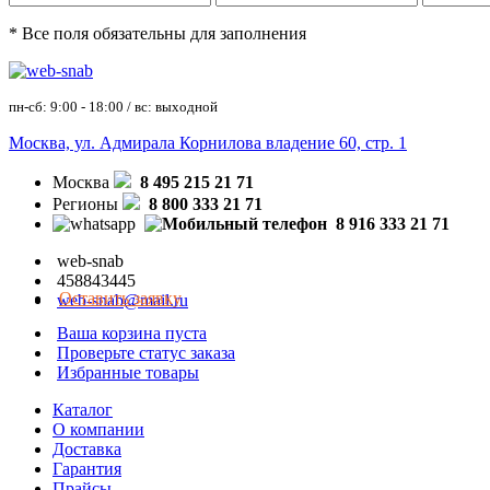
* Все поля обязательны для заполнения
пн-сб: 9:00 - 18:00 / вс: выходной
Москва, ул. Адмирала Корнилова владение 60, стр. 1
Москва
8 495 215 21 71
Регионы
8 800 333 21 71
8 916 333 21 71
web-snab
458843445
Оставить заявку
web-snab@mail.ru
Ваша корзина пуста
Проверьте статус заказа
Избранные товары
Каталог
О компании
Доставка
Гарантия
Прайсы