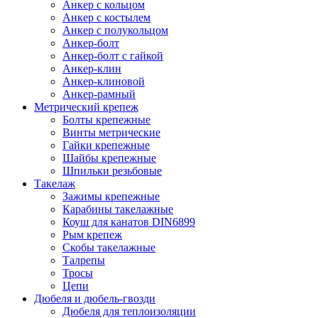
Анкер с кольцом
Анкер с костылем
Анкер с полукольцом
Анкер-болт
Анкер-болт с гайкой
Анкер-клин
Анкер-клиновой
Анкер-рамный
Метрический крепеж
Болты крепежные
Винты метрические
Гайки крепежные
Шайбы крепежные
Шпильки резьбовые
Такелаж
Зажимы крепежные
Карабины такелажные
Коуш для канатов DIN6899
Рым крепеж
Скобы такелажные
Талрепы
Тросы
Цепи
Дюбеля и дюбель-гвозди
Дюбеля для теплоизоляции