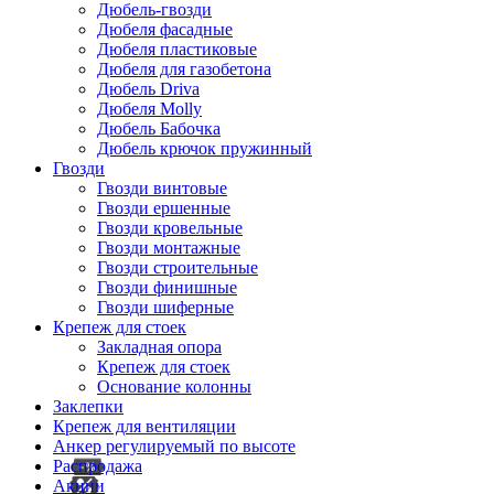
Дюбель-гвозди
Дюбеля фасадные
Дюбеля пластиковые
Дюбеля для газобетона
Дюбель Driva
Дюбеля Molly
Дюбель Бабочка
Дюбель крючок пружинный
Гвозди
Гвозди винтовые
Гвозди ершенные
Гвозди кровельные
Гвозди монтажные
Гвозди строительные
Гвозди финишные
Гвозди шиферные
Крепеж для стоек
Закладная опора
Крепеж для стоек
Основание колонны
Заклепки
Крепеж для вентиляции
Анкер регулируемый по высоте
Распродажа
Акции