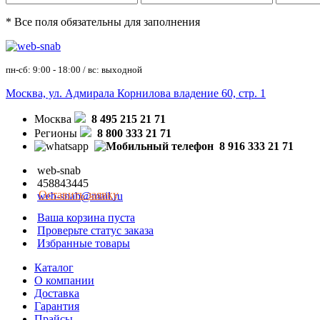
* Все поля обязательны для заполнения
пн-сб: 9:00 - 18:00 / вс: выходной
Москва, ул. Адмирала Корнилова владение 60, стр. 1
Москва
8 495 215 21 71
Регионы
8 800 333 21 71
8 916 333 21 71
web-snab
458843445
Оставить заявку
web-snab@mail.ru
Ваша корзина пуста
Проверьте статус заказа
Избранные товары
Каталог
О компании
Доставка
Гарантия
Прайсы