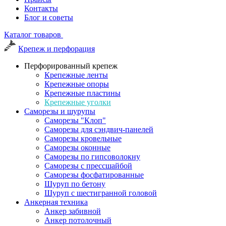
Контакты
Блог и советы
Каталог товаров
Крепеж и перфорация
Перфорированный крепеж
Крепежные ленты
Крепежные опоры
Крепежные пластины
Крепежные уголки
Саморезы и шурупы
Саморезы "Клоп"
Саморезы для сэндвич-панелей
Саморезы кровельные
Саморезы оконные
Саморезы по гипсоволокну
Саморезы с прессшайбой
Саморезы фосфатированные
Шуруп по бетону
Шуруп с шестигранной головой
Анкерная техника
Анкер забивной
Анкер потолочный