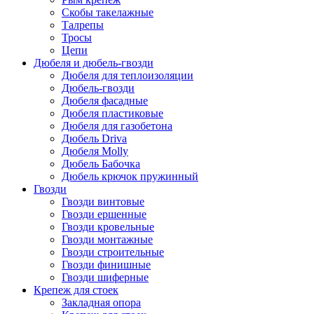
Скобы такелажные
Талрепы
Тросы
Цепи
Дюбеля и дюбель-гвозди
Дюбеля для теплоизоляции
Дюбель-гвозди
Дюбеля фасадные
Дюбеля пластиковые
Дюбеля для газобетона
Дюбель Driva
Дюбеля Molly
Дюбель Бабочка
Дюбель крючок пружинный
Гвозди
Гвозди винтовые
Гвозди ершенные
Гвозди кровельные
Гвозди монтажные
Гвозди строительные
Гвозди финишные
Гвозди шиферные
Крепеж для стоек
Закладная опора