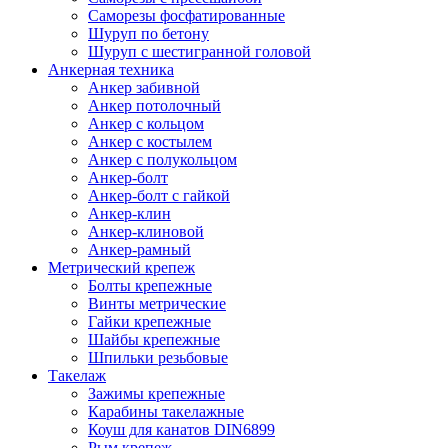
Саморезы фосфатированные
Шуруп по бетону
Шуруп с шестигранной головой
Анкерная техника
Анкер забивной
Анкер потолочный
Анкер с кольцом
Анкер с костылем
Анкер с полукольцом
Анкер-болт
Анкер-болт с гайкой
Анкер-клин
Анкер-клиновой
Анкер-рамный
Метрический крепеж
Болты крепежные
Винты метрические
Гайки крепежные
Шайбы крепежные
Шпильки резьбовые
Такелаж
Зажимы крепежные
Карабины такелажные
Коуш для канатов DIN6899
Рым крепеж