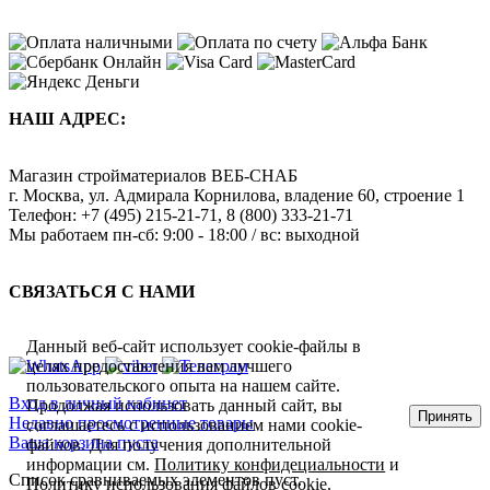
НАШ АДРЕС:
Магазин стройматериалов
ВЕБ-СНАБ
г. Москва
,
ул. Адмирала Корнилова, владение 60, строение 1
Телефон:
+7 (495) 215-21-71
,
8 (800) 333-21-71
Мы работаем
пн-сб: 9:00 - 18:00 / вс: выходной
СВЯЗАТЬСЯ С НАМИ
Данный веб-сайт использует cookie-файлы в
целях предоставления вам лучшего
пользовательского опыта на нашем сайте.
Вход в личный кабинет
Продолжая использовать данный сайт, вы
Принять
Недавно просмотренные товары
соглашаетесь с использованием нами cookie-
Ваша корзина пуста
файлов. Для получения дополнительной
информации см.
Политику конфидециальности
и
Список сравниваемых элементов пуст.
Политику использования файлов cookie
.