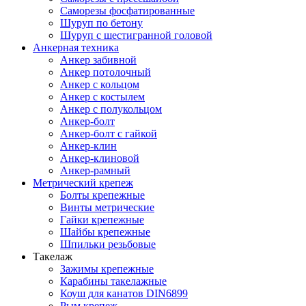
Саморезы фосфатированные
Шуруп по бетону
Шуруп с шестигранной головой
Анкерная техника
Анкер забивной
Анкер потолочный
Анкер с кольцом
Анкер с костылем
Анкер с полукольцом
Анкер-болт
Анкер-болт с гайкой
Анкер-клин
Анкер-клиновой
Анкер-рамный
Метрический крепеж
Болты крепежные
Винты метрические
Гайки крепежные
Шайбы крепежные
Шпильки резьбовые
Такелаж
Зажимы крепежные
Карабины такелажные
Коуш для канатов DIN6899
Рым крепеж