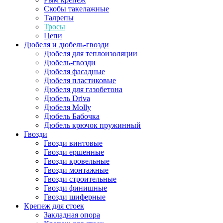
Скобы такелажные
Талрепы
Тросы
Цепи
Дюбеля и дюбель-гвозди
Дюбеля для теплоизоляции
Дюбель-гвозди
Дюбеля фасадные
Дюбеля пластиковые
Дюбеля для газобетона
Дюбель Driva
Дюбеля Molly
Дюбель Бабочка
Дюбель крючок пружинный
Гвозди
Гвозди винтовые
Гвозди ершенные
Гвозди кровельные
Гвозди монтажные
Гвозди строительные
Гвозди финишные
Гвозди шиферные
Крепеж для стоек
Закладная опора