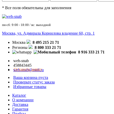
* Все поля обязательны для заполнения
пн-сб: 9:00 - 18:00 / вс: выходной
Москва, ул. Адмирала Корнилова владение 60, стр. 1
Москва
8 495 215 21 71
Регионы
8 800 333 21 71
8 916 333 21 71
web-snab
458843445
Оставить заявку
web-snab@mail.ru
Ваша корзина пуста
Проверьте статус заказа
Избранные товары
Каталог
О компании
Доставка
Гарантия
Прайсы