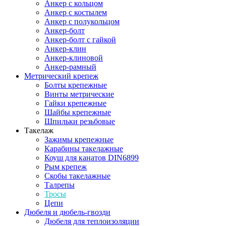
Анкер с кольцом
Анкер с костылем
Анкер с полукольцом
Анкер-болт
Анкер-болт с гайкой
Анкер-клин
Анкер-клиновой
Анкер-рамный
Метрический крепеж
Болты крепежные
Винты метрические
Гайки крепежные
Шайбы крепежные
Шпильки резьбовые
Такелаж
Зажимы крепежные
Карабины такелажные
Коуш для канатов DIN6899
Рым крепеж
Скобы такелажные
Талрепы
Тросы
Цепи
Дюбеля и дюбель-гвозди
Дюбеля для теплоизоляции