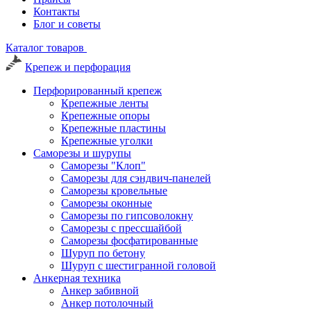
Контакты
Блог и советы
Каталог товаров
Крепеж и перфорация
Перфорированный крепеж
Крепежные ленты
Крепежные опоры
Крепежные пластины
Крепежные уголки
Саморезы и шурупы
Саморезы "Клоп"
Саморезы для сэндвич-панелей
Саморезы кровельные
Саморезы оконные
Саморезы по гипсоволокну
Саморезы с прессшайбой
Саморезы фосфатированные
Шуруп по бетону
Шуруп с шестигранной головой
Анкерная техника
Анкер забивной
Анкер потолочный