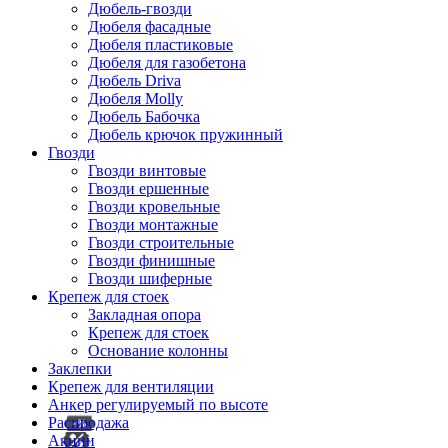
Дюбель-гвозди
Дюбеля фасадные
Дюбеля пластиковые
Дюбеля для газобетона
Дюбель Driva
Дюбеля Molly
Дюбель Бабочка
Дюбель крючок пружинный
Гвозди
Гвозди винтовые
Гвозди ершенные
Гвозди кровельные
Гвозди монтажные
Гвозди строительные
Гвозди финишные
Гвозди шиферные
Крепеж для стоек
Закладная опора
Крепеж для стоек
Основание колонны
Заклепки
Крепеж для вентиляции
Анкер регулируемый по высоте
Распродажа
Акции