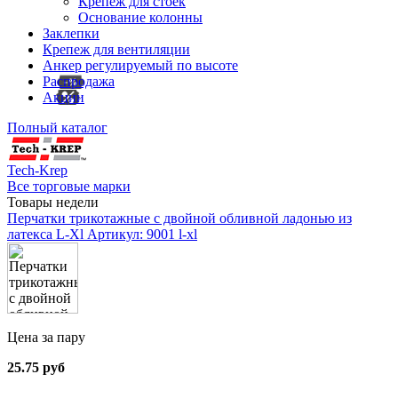
Крепеж для стоек
Основание колонны
Заклепки
Крепеж для вентиляции
Анкер регулируемый по высоте
Распродажа
Акции
Полный каталог
Tech-Krep
Все торговые марки
Товары недели
Перчатки трикотажные с двойной обливной ладонью из
латекса L-Xl
Артикул: 9001 l-xl
Цена за пару
25.75 руб