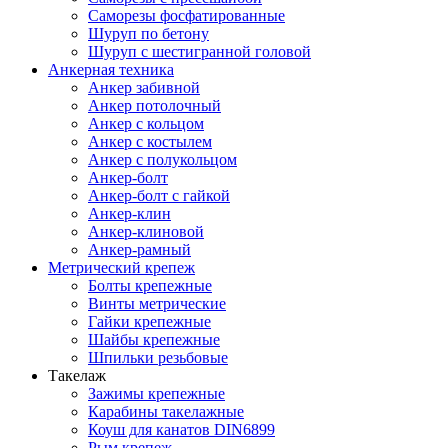
Саморезы фосфатированные
Шуруп по бетону
Шуруп с шестигранной головой
Анкерная техника
Анкер забивной
Анкер потолочный
Анкер с кольцом
Анкер с костылем
Анкер с полукольцом
Анкер-болт
Анкер-болт с гайкой
Анкер-клин
Анкер-клиновой
Анкер-рамный
Метрический крепеж
Болты крепежные
Винты метрические
Гайки крепежные
Шайбы крепежные
Шпильки резьбовые
Такелаж
Зажимы крепежные
Карабины такелажные
Коуш для канатов DIN6899
Рым крепеж