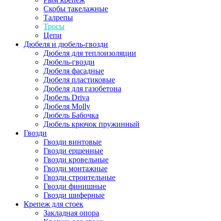
Скобы такелажные
Талрепы
Тросы
Цепи
Дюбеля и дюбель-гвозди
Дюбеля для теплоизоляции
Дюбель-гвозди
Дюбеля фасадные
Дюбеля пластиковые
Дюбеля для газобетона
Дюбель Driva
Дюбеля Molly
Дюбель Бабочка
Дюбель крючок пружинный
Гвозди
Гвозди винтовые
Гвозди ершенные
Гвозди кровельные
Гвозди монтажные
Гвозди строительные
Гвозди финишные
Гвозди шиферные
Крепеж для стоек
Закладная опора